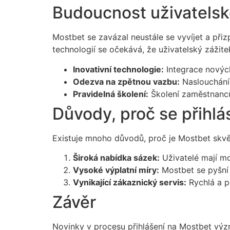
Budoucnost uživatelsk
Mostbet se zavázal neustále se vyvíjet a při
technologií se očekává, že uživatelský zážite
Inovativní technologie:
Integrace nových
Odezva na zpětnou vazbu:
Naslouchání 
Pravidelná školení:
Školení zaměstnanců
Důvody, proč se přihlá
Existuje mnoho důvodů, proč je Mostbet skvěl
Široká nabídka sázek:
Uživatelé mají mo
Vysoké výplatní míry:
Mostbet se pyšní 
Vynikající zákaznický servis:
Rychlá a p
Závěr
Novinky v procesu přihlášení na Mostbet význ