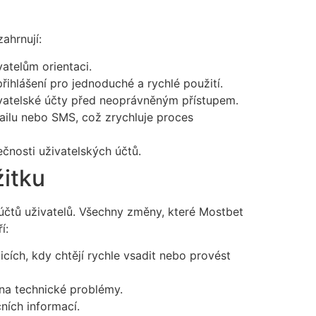
ahrnují:
vatelům orientaci.
řihlášení pro jednoduché a rychlé použití.
živatelské účty před neoprávněným přístupem.
ilu nebo SMS, což zrychluje proces
čnosti uživatelských účtů.
žitku
účtů uživatelů. Všechny změny, které Mostbet
í:
icích, kdy chtějí rychle vsadit nebo provést
 na technické problémy.
ních informací.