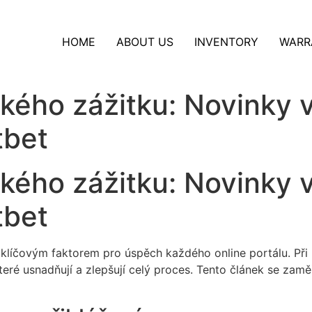
HOME
ABOUT US
INVENTORY
WARR
ského zážitku: Novinky 
tbet
ského zážitku: Novinky 
tbet
k klíčovým faktorem pro úspěch každého online portálu. Při
é usnadňují a zlepšují celý proces. Tento článek se zaměří 