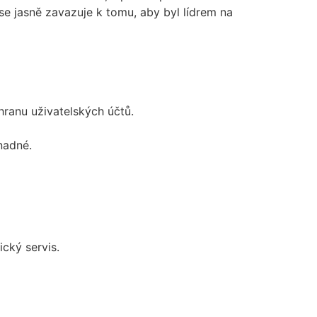
se jasně zavazuje k tomu, aby byl lídrem na
hranu uživatelských účtů.
nadné.
cký servis.