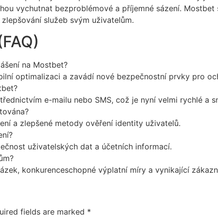
mohou vychutnat bezproblémové a příjemné sázení. Mostbet 
o zlepšování služeb svým uživatelům.
(FAQ)
lášení na Mostbet?
bilní optimalizaci a zavádí nové bezpečnostní prvky pro oc
tbet?
řednictvím e-mailu nebo SMS, což je nyní velmi rychlé a s
ntována?
ní a zlepšené metody ověření identity uživatelů.
ení?
čnost uživatelských dat a účetních informací.
lům?
sázek, konkurenceschopné výplatní míry a vynikající zákazni
uired fields are marked
*