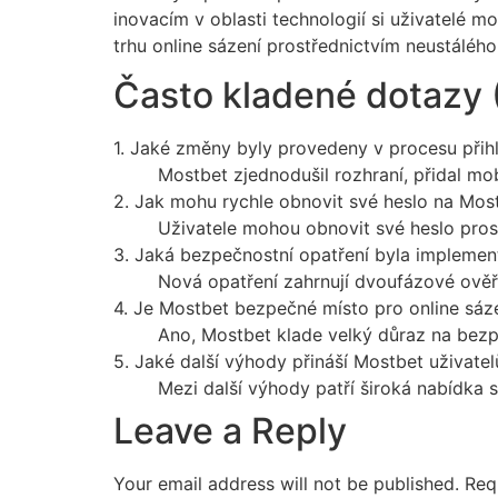
inovacím v oblasti technologií si uživatelé 
trhu online sázení prostřednictvím neustáléh
Často kladené dotazy 
1. Jaké změny byly provedeny v procesu přih
Mostbet zjednodušil rozhraní, přidal mo
2. Jak mohu rychle obnovit své heslo na Mos
Uživatele mohou obnovit své heslo prost
3. Jaká bezpečnostní opatření byla impleme
Nová opatření zahrnují dvoufázové ověře
4. Je Mostbet bezpečné místo pro online sáz
Ano, Mostbet klade velký důraz na bezpe
5. Jaké další výhody přináší Mostbet uživate
Mezi další výhody patří široká nabídka 
Leave a Reply
Your email address will not be published.
Req