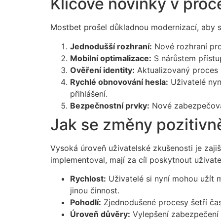
Klíčové novinky v proc
Mostbet prošel důkladnou modernizací, aby se 
Jednodušší rozhraní:
Nové rozhraní pro 
Mobilní optimalizace:
S nárůstem přístup
Ověření identity:
Aktualizovaný proces z
Rychlé obnovování hesla:
Uživatelé nyn
přihlášení.
Bezpečnostní prvky:
Nové zabezpečovací
Jak se změny pozitivně
Vysoká úroveň uživatelské zkušenosti je zaji
implementoval, mají za cíl poskytnout uživat
Rychlost:
Uživatelé si nyní mohou užít m
jinou činnost.
Pohodlí:
Zjednodušené procesy šetří čas 
Úroveň důvěry:
Vylepšení zabezpečení z