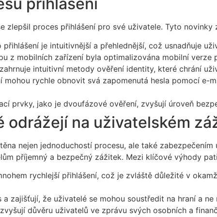
esu přihlášení
zlepšil proces přihlášení pro své uživatele. Tyto novinky z
přihlášení je intuitivnější a přehlednější, což usnadňuje uži
u z mobilních zařízení byla optimalizována mobilní verze p
ahrnuje intuitivní metody ověření identity, které chrání u
í mohou rychle obnovit svá zapomenutá hesla pomocí e-ma
 prvky, jako je dvoufázové ověření, zvyšují úroveň bezpe
 odrážejí na uživatelském zá
štěna nejen jednoduchostí procesu, ale také zabezpečením 
elům příjemný a bezpečný zážitek. Mezi klíčové výhody patř
nohem rychlejší přihlášení, což je zvláště důležité v okamž
a zajišťují, že uživatelé se mohou soustředit na hraní a ne
vyšují důvěru uživatelů ve zprávu svých osobních a finanč