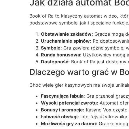
Jak działa automat Bo
Book of Ra to klasyczny automat wideo, który
podstawowe symbole, jak i specjalne funkcj
Obstawianie zakładów:
Gracze mogą do
Uruchamianie spinów:
Po dostosowaniu 
Symbole:
Gra zawiera różne symbole, w t
Runda bonusowa:
Użytkownicy mogą ak
Dostępność:
Book of Ra jest dostępny 
Dlaczego warto grać w Bo
Choć wiele gier kasynowych ma swoje unikal
Fascynująca fabuła:
Gra przenosi gracz
Wysoki potencjał zwrotu:
Automat oferu
Bonusy i promocje:
Kasyno Vox często 
Łatwość obsługi:
Interfejs użytkownika j
Możliwość gry za darmo:
Gracze mogą w