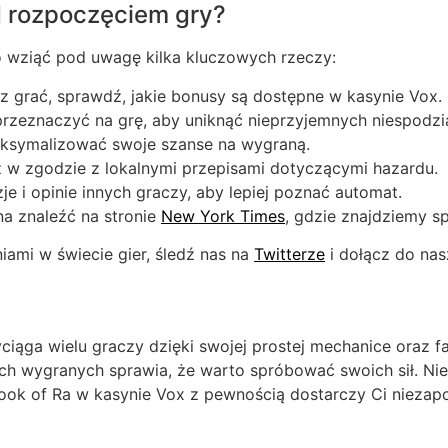
d rozpoczęciem gry?
 wziąć pod uwagę kilka kluczowych rzeczy:
 grać, sprawdź, jakie bonusy są dostępne w kasynie Vox.
 przeznaczyć na grę, aby uniknąć nieprzyjemnych niespodzi
aksymalizować swoje szanse na wygraną.
z w zgodzie z lokalnymi przepisami dotyczącymi hazardu.
je i opinie innych graczy, aby lepiej poznać automat.
na znaleźć na stronie
New York Times
, gdzie znajdziemy s
iami w świecie gier, śledź nas na
Twitterze
i dołącz do nas
ciąga wielu graczy dzięki swojej prostej mechanice oraz f
ch wygranych sprawia, że warto spróbować swoich sił. Nie
ook of Ra w kasynie Vox z pewnością dostarczy Ci niezap