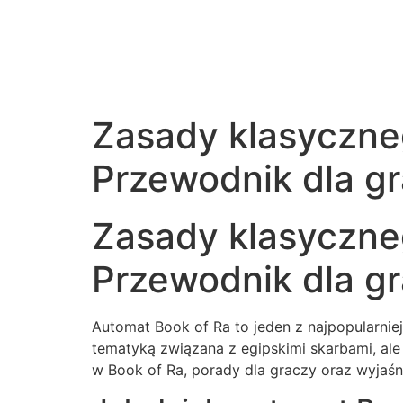
Zasady klasyczne
Przewodnik dla g
Zasady klasyczne
Przewodnik dla g
Automat Book of Ra to jeden z najpopularniej
tematyką związana z egipskimi skarbami, ale
w Book of Ra, porady dla graczy oraz wyjaśn