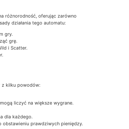
 na różnorodność, oferując zarówno
sady działania tego automatu:
m gry.
ząć grę.
ld i Scatter.
r.
w z kilku powodów:
 mogą liczyć na większe wygrane.
pna dla każdego.
 obstawieniu prawdziwych pieniędzy.