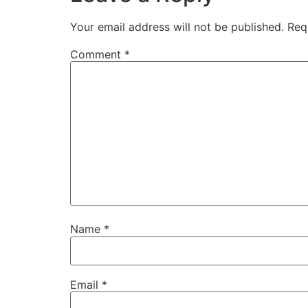
Your email address will not be published.
Req
Comment
*
Name
*
Email
*