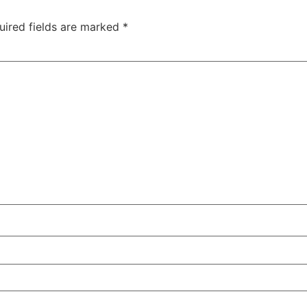
uired fields are marked
*