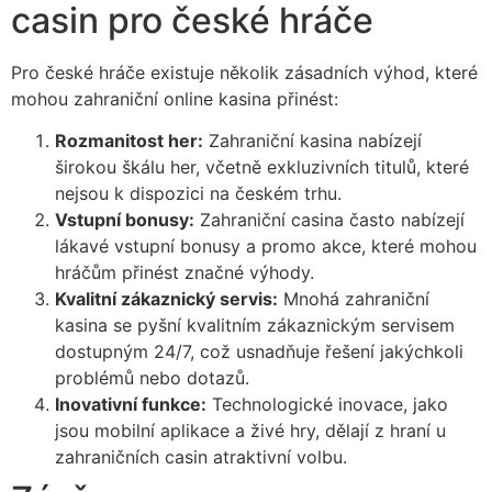
casin pro české hráče
Pro české hráče existuje několik zásadních výhod, které
mohou zahraniční online kasina přinést:
Rozmanitost her:
Zahraniční kasina nabízejí
širokou škálu her, včetně exkluzivních titulů, které
nejsou k dispozici na českém trhu.
Vstupní bonusy:
Zahraniční casina často nabízejí
lákavé vstupní bonusy a promo akce, které mohou
hráčům přinést značné výhody.
Kvalitní zákaznický servis:
Mnohá zahraniční
kasina se pyšní kvalitním zákaznickým servisem
dostupným 24/7, což usnadňuje řešení jakýchkoli
problémů nebo dotazů.
Inovativní funkce:
Technologické inovace, jako
jsou mobilní aplikace a živé hry, dělají z hraní u
zahraničních casin atraktivní volbu.