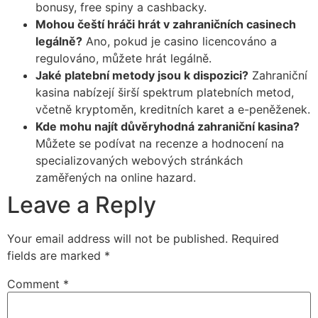
bonusy, free spiny a cashbacky.
Mohou čeští hráči hrát v zahraničních casinech
legálně?
Ano, pokud je casino licencováno a
regulováno, můžete hrát legálně.
Jaké platební metody jsou k dispozici?
Zahraniční
kasina nabízejí širší spektrum platebních metod,
včetně kryptoměn, kreditních karet a e-peněženek.
Kde mohu najít důvěryhodná zahraniční kasina?
Můžete se podívat na recenze a hodnocení na
specializovaných webových stránkách
zaměřených na online hazard.
Leave a Reply
Your email address will not be published.
Required
fields are marked
*
Comment
*