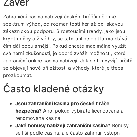
Závěr
Zahraniční casina nabízejí českým hráčům široké
spektrum výhod, od rozmanitosti her až po lákavou
zákaznickou podporu. S rostoucími trendy, jako jsou
kryptoměny a živé hry, se tato online platforma stává
čím dál populárnější. Pokud chcete maximálně využít
své herní zkušenosti, je dobré zvážit možnosti, které
zahraniční online kasina nabízejí. Jak se trh vyvíjí, určitě
se objevují nové příležitosti a výhody, které je třeba
prozkoumat.
Často kladené otázky
Jsou zahraniční kasina pro české hráče
bezpečná?
Ano, pokud vybíráte licencovaná a
renomovaná kasina.
Jaké bonusy nabízejí zahraniční kasina?
Bonusy
se liší podle casina, ale často zahrnují vstupní