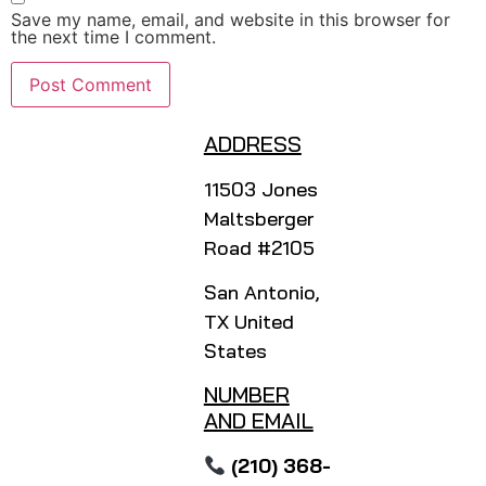
Save my name, email, and website in this browser for
the next time I comment.
ADDRESS
11503 Jones
Maltsberger
Road #2105
San Antonio,
TX United
States
NUMBER
AND EMAIL
(210) 368-