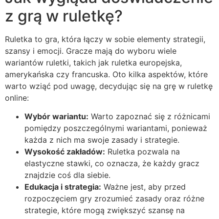
z grą w ruletkę?
Ruletka to gra, która łączy w sobie elementy strategii,
szansy i emocji. Gracze mają do wyboru wiele
wariantów ruletki, takich jak ruletka europejska,
amerykańska czy francuska. Oto kilka aspektów, które
warto wziąć pod uwagę, decydując się na grę w ruletkę
online:
Wybór wariantu:
Warto zapoznać się z różnicami
pomiędzy poszczególnymi wariantami, ponieważ
każda z nich ma swoje zasady i strategie.
Wysokość zakładów:
Ruletka pozwala na
elastyczne stawki, co oznacza, że każdy gracz
znajdzie coś dla siebie.
Edukacja i strategia:
Ważne jest, aby przed
rozpoczęciem gry zrozumieć zasady oraz różne
strategie, które mogą zwiększyć szansę na