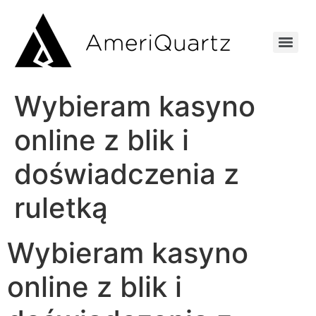
Wybieram kasyno
online z blik i
doświadczenia z
ruletką
Wybieram kasyno
online z blik i