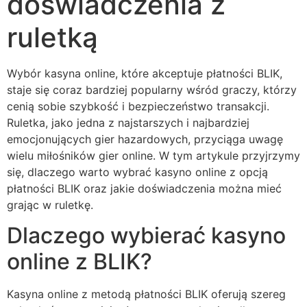
doświadczenia z
ruletką
Wybór kasyna online, które akceptuje płatności BLIK,
staje się coraz bardziej popularny wśród graczy, którzy
cenią sobie szybkość i bezpieczeństwo transakcji.
Ruletka, jako jedna z najstarszych i najbardziej
emocjonujących gier hazardowych, przyciąga uwagę
wielu miłośników gier online. W tym artykule przyjrzymy
się, dlaczego warto wybrać kasyno online z opcją
płatności BLIK oraz jakie doświadczenia można mieć
grając w ruletkę.
Dlaczego wybierać kasyno
online z BLIK?
Kasyna online z metodą płatności BLIK oferują szereg