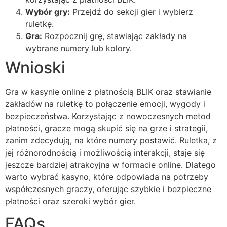
Wybór gry:
Przejdź do sekcji gier i wybierz
ruletkę.
Gra:
Rozpocznij grę, stawiając zakłady na
wybrane numery lub kolory.
Wnioski
Gra w kasynie online z płatnością BLIK oraz stawianie
zakładów na ruletkę to połączenie emocji, wygody i
bezpieczeństwa. Korzystając z nowoczesnych metod
płatności, gracze mogą skupić się na grze i strategii,
zanim zdecydują, na które numery postawić. Ruletka, z
jej różnorodnością i możliwością interakcji, staje się
jeszcze bardziej atrakcyjna w formacie online. Dlatego
warto wybrać kasyno, które odpowiada na potrzeby
współczesnych graczy, oferując szybkie i bezpieczne
płatności oraz szeroki wybór gier.
FAQs