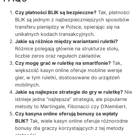
Czy płatności BLIK są bezpieczne?
Tak, płatności
BLIK są jednym z najbezpieczniejszych sposobów
transferu pieniędzy w Polsce, opierając się na
unikalnych kodach transakcyjnych.
Jakie są różnice między wariantami ruletki?
Różnice polegają głównie na strukturze stołu,
liczbie zeros oraz regułach zakładów.
Czy mogę grać w ruletkę na smartfonie?
Tak,
większość kasyn online oferuje mobilne wersje
gier, w tym ruletki, dostosowane do urządzeń
mobilnych.
Jakie są najlepsze strategie do gry w ruletkę?
Nie
istnieje jedna “najlepsza” strategia, ale popularne
metody to Martingale, Fibonacci czy D’Alembert.
Czy kasyna online oferują bonusy za wpłaty
BLIK?
Tak, wiele kasyn online oferuje różnorodne
bonusy dla graczy korzystających z tej metody