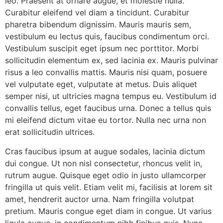
leo. Praesent at ornare augue, et molestie nulla.
Curabitur eleifend vel diam a tincidunt. Curabitur
pharetra bibendum dignissim. Mauris mauris sem,
vestibulum eu lectus quis, faucibus condimentum orci.
Vestibulum suscipit eget ipsum nec porttitor. Morbi
sollicitudin elementum ex, sed lacinia ex. Mauris pulvinar
risus a leo convallis mattis. Mauris nisi quam, posuere
vel vulputate eget, vulputate at metus. Duis aliquet
semper nisi, ut ultricies magna tempus eu. Vestibulum id
convallis tellus, eget faucibus urna. Donec a tellus quis
mi eleifend dictum vitae eu tortor. Nulla nec urna non
erat sollicitudin ultrices.
Cras faucibus ipsum at augue sodales, lacinia dictum
dui congue. Ut non nisl consectetur, rhoncus velit in,
rutrum augue. Quisque eget odio in justo ullamcorper
fringilla ut quis velit. Etiam velit mi, facilisis at lorem sit
amet, hendrerit auctor urna. Nam fringilla volutpat
pretium. Mauris congue eget diam in congue. Ut varius
ligula augue, in condimentum nibh finibus quis. Nunc