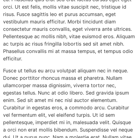
orci. Ut est felis, mollis vitae suscipit nec, tristique id
risus. Fusce sagittis leo et purus accumsan, eget
vestibulum mauris efficitur. Morbi tincidunt diam
consectetur mauris convallis, eget viverra ante ultrices.
Pellentesque ac mollis nibh, vitae euismod eros. Aliquam
ac turpis ac risus fringilla lobortis sed sit amet nibh.
Phasellus convallis mi at massa tempus, et tempus odio
efficitur.
Fusce ut tellus eu arcu volutpat aliquam nec in neque.
Donec porttitor rhoncus massa et pharetra. Nullam
ullamcorper massa dignissim, viverra tortor nec,
egestas tellus. Nunc at odio libero. Sed gravida ipsum
enim. Sed sit amet mi nec nisl auctor elementum.
Curabitur in egestas eros, a commodo arcu. Curabitur
vel fermentum elit, vel eleifend turpis. Ut id sem
pellentesque, imperdiet mi in, malesuada velit. Quisque
a orci non erat mollis bibendum. Suspendisse vel neque
dui. Ut a purus nunc. Nam a molestie erat. Nullam vitae