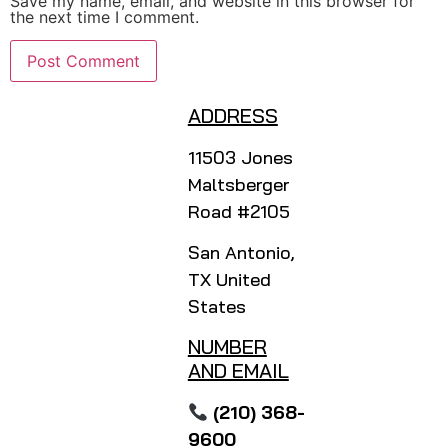
Save my name, email, and website in this browser for
the next time I comment.
ADDRESS
11503 Jones
Maltsberger
Road #2105
San Antonio,
TX United
States
NUMBER
AND EMAIL
(210) 368-
9600