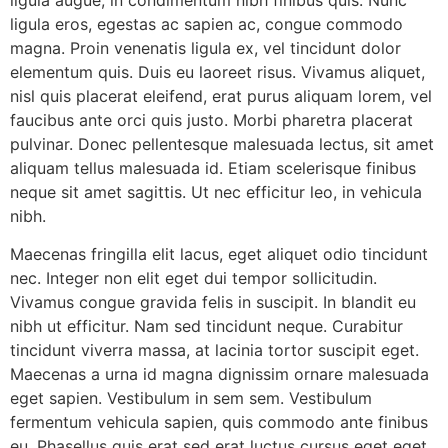
ligula eros, egestas ac sapien ac, congue commodo
magna. Proin venenatis ligula ex, vel tincidunt dolor
elementum quis. Duis eu laoreet risus. Vivamus aliquet,
nisl quis placerat eleifend, erat purus aliquam lorem, vel
faucibus ante orci quis justo. Morbi pharetra placerat
pulvinar. Donec pellentesque malesuada lectus, sit amet
aliquam tellus malesuada id. Etiam scelerisque finibus
neque sit amet sagittis. Ut nec efficitur leo, in vehicula
nibh.
Maecenas fringilla elit lacus, eget aliquet odio tincidunt
nec. Integer non elit eget dui tempor sollicitudin.
Vivamus congue gravida felis in suscipit. In blandit eu
nibh ut efficitur. Nam sed tincidunt neque. Curabitur
tincidunt viverra massa, at lacinia tortor suscipit eget.
Maecenas a urna id magna dignissim ornare malesuada
eget sapien. Vestibulum in sem sem. Vestibulum
fermentum vehicula sapien, quis commodo ante finibus
eu. Phasellus quis erat sed erat luctus cursus eget eget