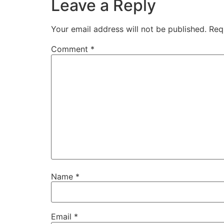
Leave a Reply
Your email address will not be published.
Req
Comment
*
Name
*
Email
*