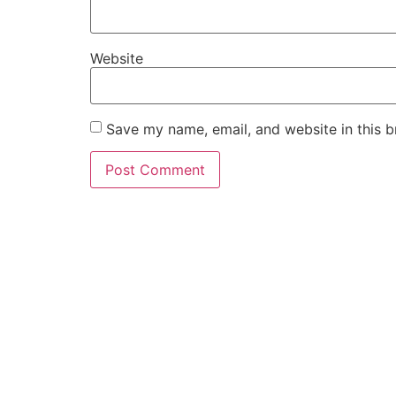
Website
Save my name, email, and website in this b