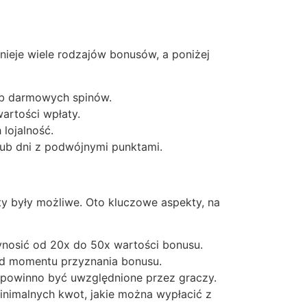
tnieje wiele rodzajów bonusów, a poniżej
b darmowych spinów.
rtości wpłaty.
lojalność.
ub dni z podwójnymi punktami.
ty były możliwe. Oto kluczowe aspekty, na
ynosić od 20x do 50x wartości bonusu.
od momentu przyznania bonusu.
 powinno być uwzględnione przez graczy.
imalnych kwot, jakie można wypłacić z