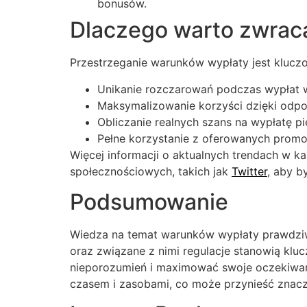
bonusów.
Dlaczego warto zwrac
Przestrzeganie warunków wypłaty jest klucz
Unikanie rozczarowań podczas wypłat 
Maksymalizowanie korzyści dzięki odp
Obliczanie realnych szans na wypłatę pi
Pełne korzystanie z oferowanych promoc
Więcej informacji o aktualnych trendach w k
społecznościowych, takich jak
Twitter
, aby b
Podsumowanie
Wiedza na temat warunków wypłaty prawdziw
oraz związane z nimi regulacje stanowią klu
nieporozumień i maximować swoje oczekiwan
czasem i zasobami, co może przynieść znacz