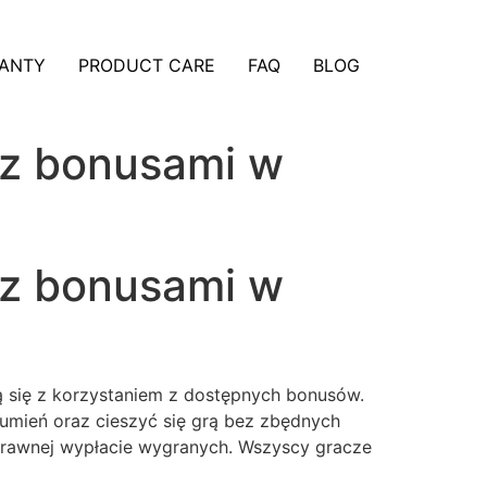
ANTY
PRODUCT CARE
FAQ
BLOG
 z bonusami w
 z bonusami w
 się z korzystaniem z dostępnych bonusów.
umień oraz cieszyć się grą bez zbędnych
prawnej wypłacie wygranych. Wszyscy gracze