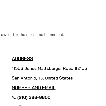
rowser for the next time I comment.
ADDRESS
11503 Jones Maltsberger Road #2105
San Antonio, TX United States
NUMBER AND EMAIL
📞
(210) 368-9600