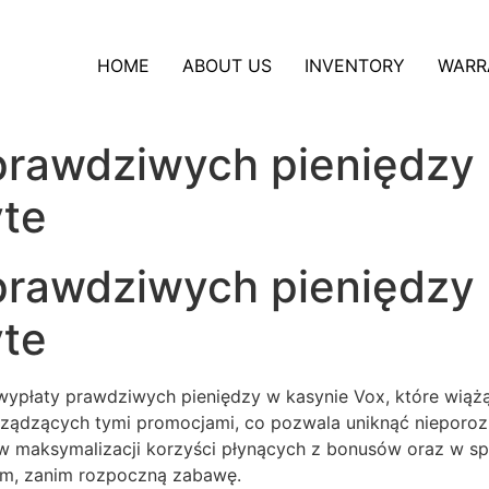
HOME
ABOUT US
INVENTORY
WARR
prawdziwych pieniędzy
yte
prawdziwych pieniędzy
yte
ypłaty prawdziwych pieniędzy w kasynie Vox, które wiążą
 rządzących tymi promocjami, co pozwala uniknąć nieporoz
w maksymalizacji korzyści płynących z bonusów oraz w s
em, zanim rozpoczną zabawę.