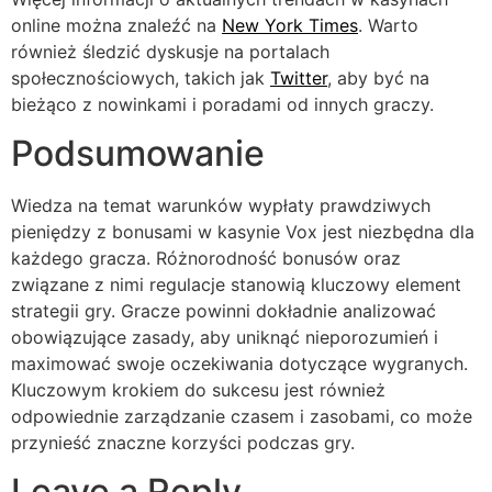
online można znaleźć na
New York Times
. Warto
również śledzić dyskusje na portalach
społecznościowych, takich jak
Twitter
, aby być na
bieżąco z nowinkami i poradami od innych graczy.
Podsumowanie
Wiedza na temat warunków wypłaty prawdziwych
pieniędzy z bonusami w kasynie Vox jest niezbędna dla
każdego gracza. Różnorodność bonusów oraz
związane z nimi regulacje stanowią kluczowy element
strategii gry. Gracze powinni dokładnie analizować
obowiązujące zasady, aby uniknąć nieporozumień i
maximować swoje oczekiwania dotyczące wygranych.
Kluczowym krokiem do sukcesu jest również
odpowiednie zarządzanie czasem i zasobami, co może
przynieść znaczne korzyści podczas gry.
Leave a Reply