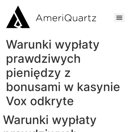
Warunki wypłaty
prawdziwych
pieniędzy z
bonusami w kasynie
Vox odkryte
Warunki wypłaty