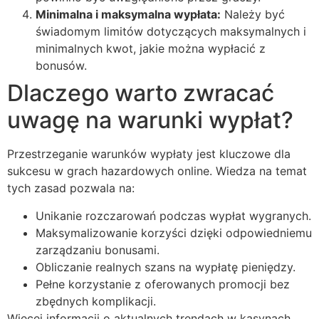
Minimalna i maksymalna wypłata:
Należy być
świadomym limitów dotyczących maksymalnych i
minimalnych kwot, jakie można wypłacić z
bonusów.
Dlaczego warto zwracać
uwagę na warunki wypłat?
Przestrzeganie warunków wypłaty jest kluczowe dla
sukcesu w grach hazardowych online. Wiedza na temat
tych zasad pozwala na:
Unikanie rozczarowań podczas wypłat wygranych.
Maksymalizowanie korzyści dzięki odpowiedniemu
zarządzaniu bonusami.
Obliczanie realnych szans na wypłatę pieniędzy.
Pełne korzystanie z oferowanych promocji bez
zbędnych komplikacji.
Więcej informacji o aktualnych trendach w kasynach