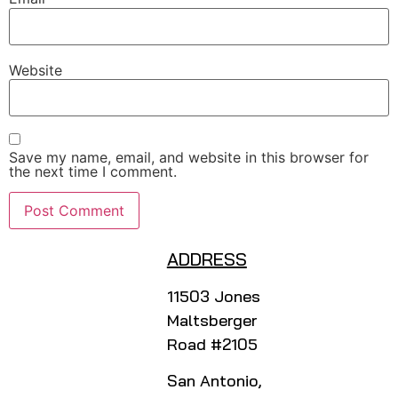
Website
Save my name, email, and website in this browser for
the next time I comment.
ADDRESS
11503 Jones
Maltsberger
Road #2105
San Antonio,