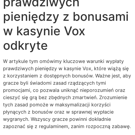
prawdziwych
pieniędzy z bonusami
w kasynie Vox
odkryte
W artykule tym omówimy kluczowe warunki wypłaty
prawdziwych pieniędzy w kasynie Vox, które wiążą się
z korzystaniem z dostępnych bonusów. Ważne jest, aby
gracze byli świadomi zasad rządzących tymi
promocjami, co pozwala uniknąć nieporozumień oraz
cieszyć się grą bez zbędnych zmartwień. Zrozumienie
tych zasad pomoże w maksymalizacji korzyści
płynących z bonusów oraz w sprawnej wypłacie
wygranych. Wszyscy gracze powinni dokładnie
zapoznać się z regulaminem, zanim rozpoczną zabawę.