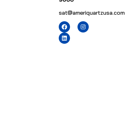
sat@ameriquartzusa.com