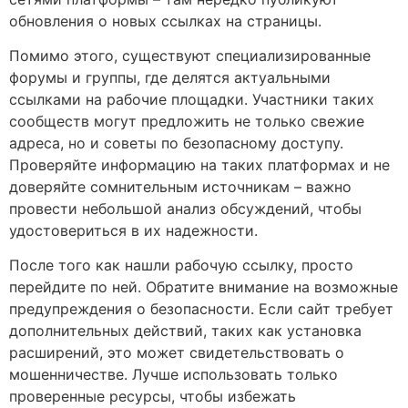
обновления о новых ссылках на страницы.
Помимо этого, существуют специализированные
форумы и группы, где делятся актуальными
ссылками на рабочие площадки. Участники таких
сообществ могут предложить не только свежие
адреса, но и советы по безопасному доступу.
Проверяйте информацию на таких платформах и не
доверяйте сомнительным источникам – важно
провести небольшой анализ обсуждений, чтобы
удостовериться в их надежности.
После того как нашли рабочую ссылку, просто
перейдите по ней. Обратите внимание на возможные
предупреждения о безопасности. Если сайт требует
дополнительных действий, таких как установка
расширений, это может свидетельствовать о
мошенничестве. Лучше использовать только
проверенные ресурсы, чтобы избежать