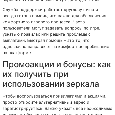
Служба поддержки работает круглосуточно и
всегда готова помочь, что важно для обеспечения
комфортного игрового процесса. Часто
пользователи могут задавать вопросы по игре,
узнать о правилах или решить проблемы с
выплатами. Быстрая помощь – это то, что
однозначно направляет на комфортное пребывание
на платформе.
Промоакции и бонусы: как
их получить при
использовании зеркала
Чтобы воспользоваться привилегиями и акциями,
просто откройте альтернативный адрес и
зарегистрируйтесь. Важно указать все необходимые
данные, чтобы система могла предоставить вам