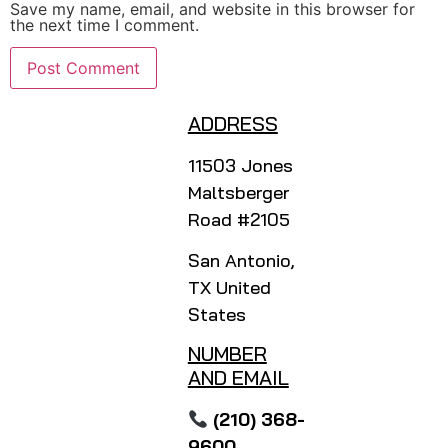
Save my name, email, and website in this browser for
the next time I comment.
ADDRESS
11503 Jones
Maltsberger
Road #2105
San Antonio,
TX United
States
NUMBER
AND EMAIL
(210) 368-
9600