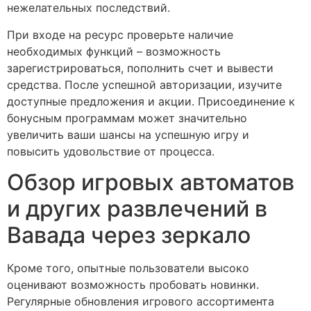
нежелательных последствий.
При входе на ресурс проверьте наличие
необходимых функций – возможность
зарегистрироваться, пополнить счет и вывести
средства. После успешной авторизации, изучите
доступные предложения и акции. Присоединение к
бонусным программам может значительно
увеличить ваши шансы на успешную игру и
повысить удовольствие от процесса.
Обзор игровых автоматов
и других развлечений в
Вавада через зеркало
Кроме того, опытные пользователи высоко
оценивают возможность пробовать новинки.
Регулярные обновления игрового ассортимента