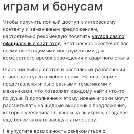
играм и бонусам
Чтобы получить полный доступ к интересному
контенту и заманчивым предложениям,
настоятельно рекомендую посетить
vavada casino
официальный сайт вход
. Этот ресурс обеспечит вас
всеми необходимыми инструментами для
комфортного времяпровождения и азартного опыта.
Широкий выбор слотов и настольных развлечений
станет доступен в любое время. На платформе
представлены игры с разными тематиками и
механиками, что позволяет каждому найти что-то
по душе. В дополнение к этому, новые игроки могут
рассчитывать на щедрые акционные предложения,
которые увеличивают шансы на выигрыш, создавая
еще более захватывающую атмосферу.
Не упустите возможность ознакомиться с