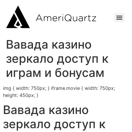
Вавада казино
зеркало доступ к
играм и бонусам
img { width: 750px; } iframe.movie { width: 750px;
height: 450px; }
Вавада казино
зеркало доступ к