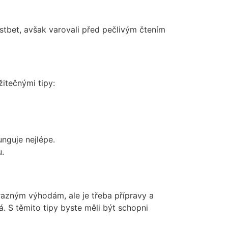
stbet, avšak varovali před pečlivým čtením
itečnými tipy:
unguje nejlépe.
u.
razným výhodám, ale je třeba přípravy a
á. S těmito tipy byste měli být schopni