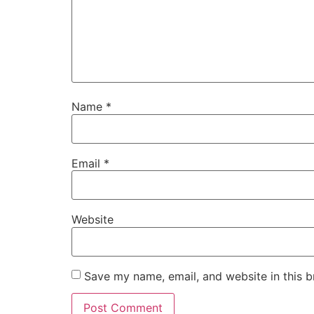
Name
*
Email
*
Website
Save my name, email, and website in this b