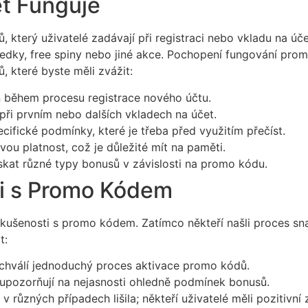
t Funguje
, který uživatelé zadávají při registraci nebo vkladu na ú
edky, free spiny nebo jiné akce. Pochopení fungování prom
, které byste měli zvážit:
n během procesu registrace nového účtu.
při prvním nebo dalších vkladech na účet.
fické podmínky, které je třeba před využitím přečíst.
ou platnost, což je důležité mít na paměti.
skat různé typy bonusů v závislosti na promo kódu.
ti s Promo Kódem
kušenosti s promo kódem. Zatímco někteří našli proces snad
t:
 chválí jednoduchý proces aktivace promo kódů.
 upozorňují na nejasnosti ohledně podmínek bonusů.
různých případech lišila; někteří uživatelé měli pozitivní z