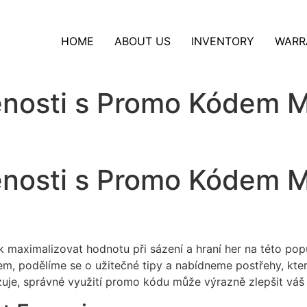
HOME
ABOUT US
INVENTORY
WARR
enosti s Promo Kódem M
enosti s Promo Kódem M
maximalizovat hodnotu při sázení a hraní her na této pop
em, podělíme se o užitečné tipy a nabídneme postřehy, k
zuje, správné využití promo kódu může výrazně zlepšit váš 