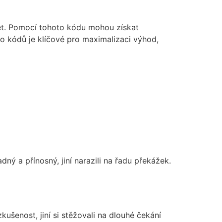
čet. Pomocí tohoto kódu mohou získat
o kódů je klíčové pro maximalizaci výhod,
ný a přínosný, jiní narazili na řadu překážek.
kušenost, jiní si stěžovali na dlouhé čekání