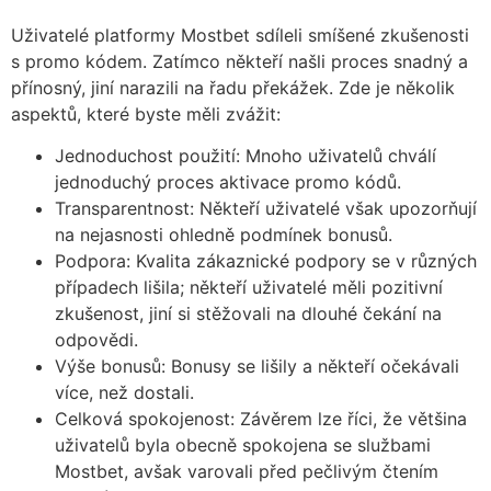
Uživatelé platformy Mostbet sdíleli smíšené zkušenosti
s promo kódem. Zatímco někteří našli proces snadný a
přínosný, jiní narazili na řadu překážek. Zde je několik
aspektů, které byste měli zvážit:
Jednoduchost použití: Mnoho uživatelů chválí
jednoduchý proces aktivace promo kódů.
Transparentnost: Někteří uživatelé však upozorňují
na nejasnosti ohledně podmínek bonusů.
Podpora: Kvalita zákaznické podpory se v různých
případech lišila; někteří uživatelé měli pozitivní
zkušenost, jiní si stěžovali na dlouhé čekání na
odpovědi.
Výše bonusů: Bonusy se lišily a někteří očekávali
více, než dostali.
Celková spokojenost: Závěrem lze říci, že většina
uživatelů byla obecně spokojena se službami
Mostbet, avšak varovali před pečlivým čtením