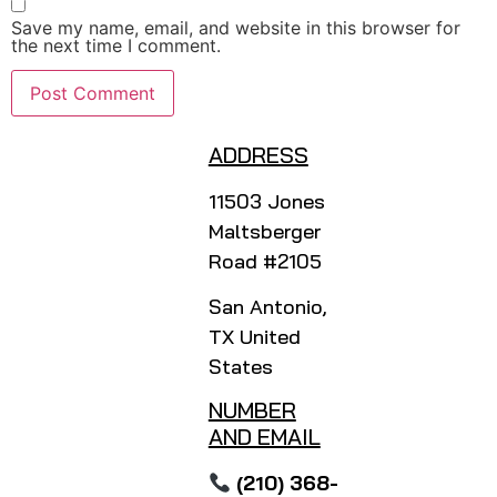
Save my name, email, and website in this browser for
the next time I comment.
ADDRESS
11503 Jones
Maltsberger
Road #2105
San Antonio,
TX United
States
NUMBER
AND EMAIL
(210) 368-