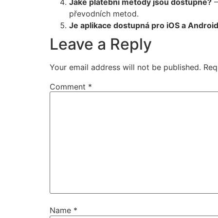
Jaké platební metody jsou dostupné?
–
převodních metod.
Je aplikace dostupná pro iOS a Androi
Leave a Reply
Your email address will not be published.
Req
Comment
*
Name
*