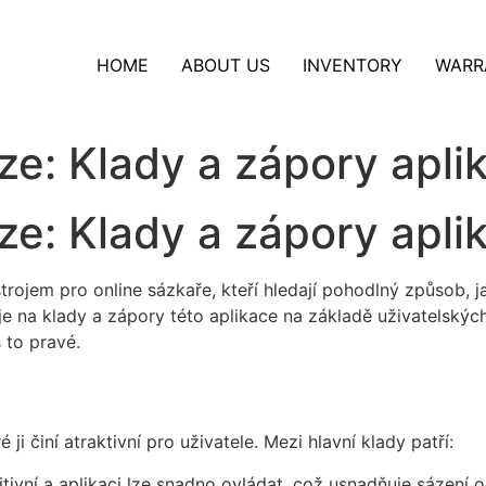
HOME
ABOUT US
INVENTORY
WARR
ze: Klady a zápory apl
ze: Klady a zápory apl
ojem pro online sázkaře, kteří hledají pohodlný způsob, ja
e na klady a zápory této aplikace na základě uživatelských
 to pravé.
i činí atraktivní pro uživatele. Mezi hlavní klady patří:
itivní a aplikaci lze snadno ovládat, což usnadňuje sázení 