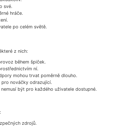
o své.
ěrné hráče.
ení.
vatele po celém světě.
které z nich:
 provoz během špiček.
rostřednictvím ní.
odpory mohou trvat poměrně dlouho.
pro nováčky odrazující.
ož nemusí být pro každého uživatele dostupné.
:
ezpečných zdrojů.