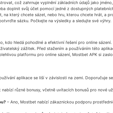
istrovat, což zahrnuje vyplnění základních údajů jako jméno,
řeba doplnit svůj účet pomocí jedné z dostupných platební
t, na který chcete sázet, nebo hru, kterou chcete hrát, a 
tvrďte sázku. Počkejte na výsledky a sledujte své výhry.
kdo hledá pohodlné a efektivní řešení pro online sázení. I
živatelský zážitek. Před stažením a používáním této aplika
lehlivou platformu pro online sázení, Mostbet APK si zaslo
žívání aplikace se liší v závislosti na zemi. Doporučuje se 
 nabízí různé bonusy, včetně uvítacích bonusů pro nové už
ou?
– Ano, Mostbet nabízí zákaznickou podporu prostřednic