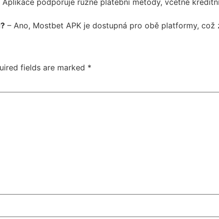
 Aplikace podporuje různé platební metody, včetně kreditn
d?
– Ano, Mostbet APK je dostupná pro obě platformy, což za
uired fields are marked
*