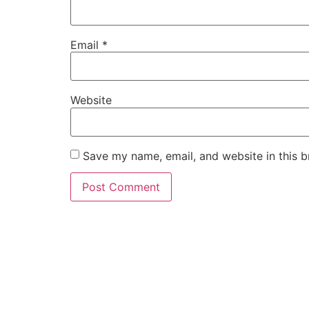
Email
*
Website
Save my name, email, and website in this b