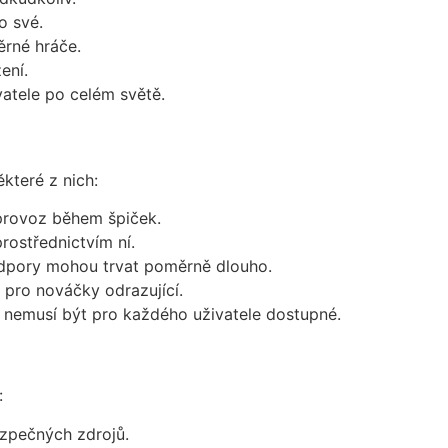
o své.
ěrné hráče.
ení.
vatele po celém světě.
které z nich:
 provoz během špiček.
rostřednictvím ní.
odpory mohou trvat poměrně dlouho.
pro nováčky odrazující.
ož nemusí být pro každého uživatele dostupné.
:
ezpečných zdrojů.