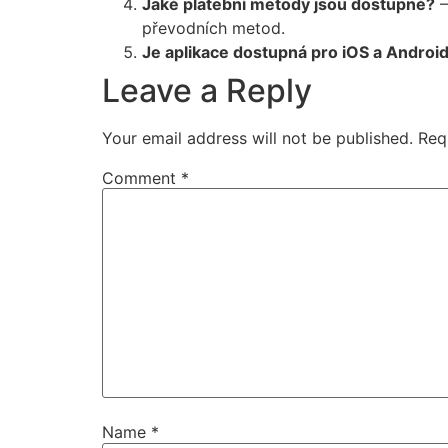
Jaké platební metody jsou dostupné?
–
převodních metod.
Je aplikace dostupná pro iOS a Androi
Leave a Reply
Your email address will not be published.
Req
Comment
*
Name
*