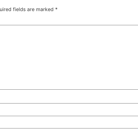
uired fields are marked
*