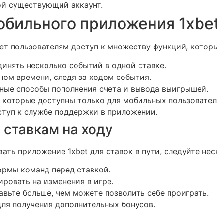
ой существующий аккаунт.
бильного приложения 1xbe
ет пользователям доступ к множеству функций, которы
инять несколько событий в одной ставке.
ном времени, следя за ходом события.
ные способы пополнения счета и вывода выигрышей.
, которые доступны только для мобильных пользовател
туп к службе поддержки в приложении.
ставкам на ходу
ать приложение 1xbet для ставок в пути, следуйте не
ормы команд перед ставкой.
ировать на изменения в игре.
авьте больше, чем можете позволить себе проиграть.
для получения дополнительных бонусов.