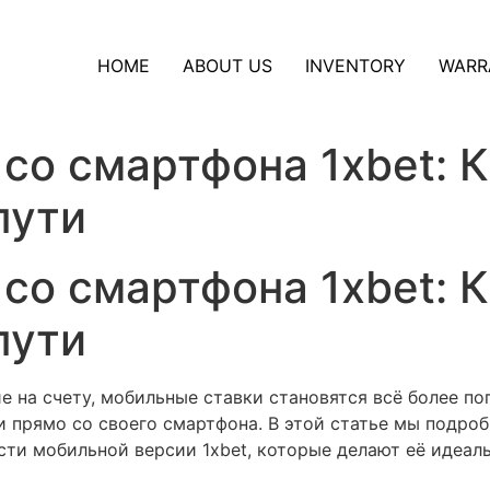
HOME
ABOUT US
INVENTORY
WARR
 со смартфона 1xbet: 
пути
 со смартфона 1xbet: 
пути
е на счету, мобильные ставки становятся всё более п
 прямо со своего смартфона. В этой статье мы подро
ости мобильной версии 1xbet, которые делают её идеа