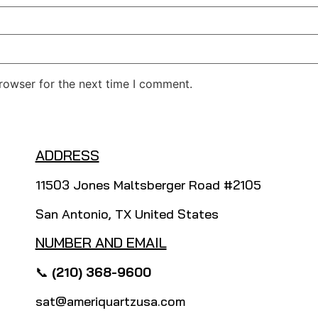
rowser for the next time I comment.
ADDRESS
11503 Jones Maltsberger Road #2105
San Antonio, TX United States
NUMBER AND EMAIL
📞
(210) 368-9600
sat@ameriquartzusa.com