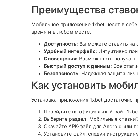
Преимущества ставок
Мобильное приложение 1xbet несет в себ
время и в любом месте.
Доступность:
Вы можете ставить на с
Удобный интерфейс:
Интуитивно пон
Оповещения:
Возможность получать 
Быстрый доступ к данным:
Все стати
Безопасность:
Надежная защита личн
Как установить моби
Установка приложения 1xbet достаточно п
Перейдите на официальный сайт 1xbe
Выберите раздел “Мобильные ставки”
Скачайте APK-файл для Android или п
Установите файл, следуя инструкциям