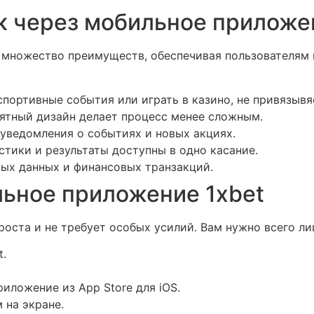
 через мобильное приложен
е множество преимуществ, обеспечивая пользователям 
портивные события или играть в казино, не привязывя
ятный дизайн делает процесс менее сложным.
уведомления о событиях и новых акциях.
стики и результаты доступны в одно касание.
ых данных и финансовых транзакций.
льное приложение 1xbet
роста и не требует особых усилий. Вам нужно всего л
t.
.
риложение из App Store для iOS.
 на экране.