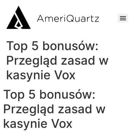
Top 5 bonusów:
Przegląd zasad w
kasynie Vox
Top 5 bonusów:
Przegląd zasad w
kasynie Vox