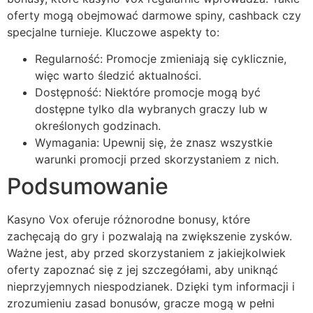
oferty mogą obejmować darmowe spiny, cashback czy
specjalne turnieje. Kluczowe aspekty to:
Regularność: Promocje zmieniają się cyklicznie,
więc warto śledzić aktualności.
Dostępność: Niektóre promocje mogą być
dostępne tylko dla wybranych graczy lub w
określonych godzinach.
Wymagania: Upewnij się, że znasz wszystkie
warunki promocji przed skorzystaniem z nich.
Podsumowanie
Kasyno Vox oferuje różnorodne bonusy, które
zachęcają do gry i pozwalają na zwiększenie zysków.
Ważne jest, aby przed skorzystaniem z jakiejkolwiek
oferty zapoznać się z jej szczegółami, aby uniknąć
nieprzyjemnych niespodzianek. Dzięki tym informacji i
zrozumieniu zasad bonusów, gracze mogą w pełni