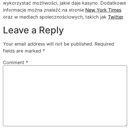
wykorzystać możliwości, jakie daje kasyno. Dodatkowe
informacje można znaleźć na stronie
New York Times
oraz w mediach społecznościowych, takich jak
Twitter
.
Leave a Reply
Your email address will not be published.
Required
fields are marked
*
Comment
*