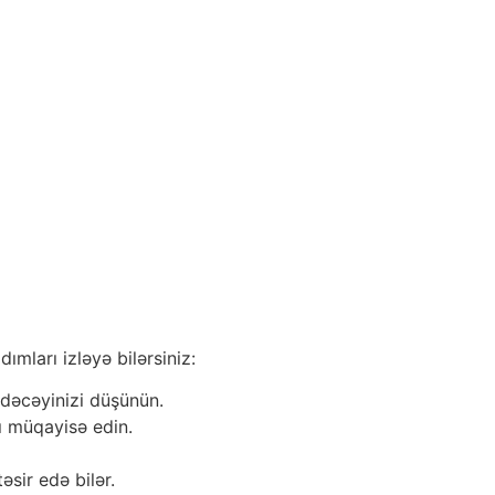
mları izləyə bilərsiniz:
 edəcəyinizi düşünün.
ı müqayisə edin.
əsir edə bilər.