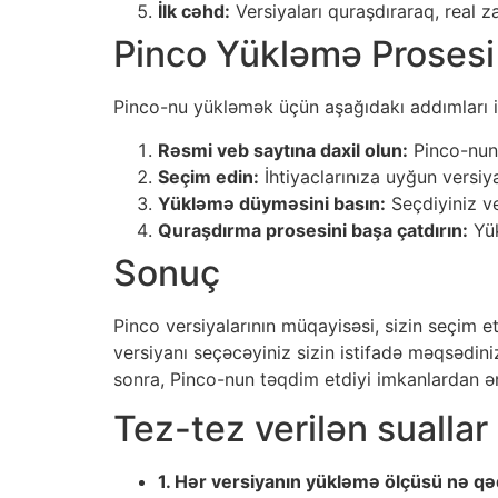
İlk cəhd:
Versiyaları quraşdıraraq, real z
Pinco Yükləmə Prosesi
Pinco-nu yükləmək üçün aşağıdakı addımları iz
Rəsmi veb saytına daxil olun:
Pinco-nun 
Seçim edin:
İhtiyaclarınıza uyğun versiya
Yükləmə düyməsini basın:
Seçdiyiniz v
Quraşdırma prosesini başa çatdırın:
Yük
Sonuç
Pinco versiyalarının müqayisəsi, sizin seçim e
versiyanı seçəcəyiniz sizin istifadə məqsədiniz
sonra, Pinco-nun təqdim etdiyi imkanlardan ən 
Tez-tez verilən suallar
1. Hər versiyanın yükləmə ölçüsü nə qə