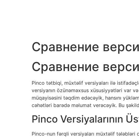
Сравнение версий
Сравнение версий
Pinco tətbiqi, müxtəlif versiyaları ilə istifa
versiyanın özünəməxsus xüsusiyyətləri var və b
müqayisəsini təqdim edəcəyik, hansını yükləm
cəhətləri barədə məlumat verəcəyik. Bu şəkil
Pinco Versiyalarının Üs
Pinco-nun fərqli versiyaları müxtəlif tələbləri