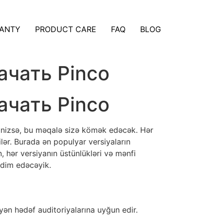
ANTY
PRODUCT CARE
FAQ
BLOG
ачать Pinco
ачать Pinco
irsinizsə, bu məqalə sizə kömək edəcək. Hər
lər. Burada ən populyar versiyaların
hər versiyanın üstünlükləri və mənfi
qdim edəcəyik.
əyyən hədəf auditoriyalarına uyğun edir.