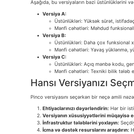
Aşağıda, bu versiyaların bəzi üstünlüklərini və
Versiya A:
Üstünlükləri: Yüksək sürət, istifadə
Mənfi cəhətləri: Məhdud funksionall
Versiya B:
Üstünlükləri: Daha çox funksional x
Mənfi cəhətləri: Yavaş yüklənmə, yü
Versiya C:
Üstünlükləri: Açıq mənbə kodu, gen
Mənfi cəhətləri: Texniki bilik tələb e
Hansı Versiyanızı Seçm
Pinco versiyasını seçərkən bir neçə amili nəzə
Ehtiyaclarınızı dəyərləndirin:
Hər bir ist
Versiyanın xüsusiyyətlərini müqayisə e
İnfrastruktur tələblərini yoxlayın:
Seçdiy
İcma və dəstək resurslarını araşdırın:
Hə