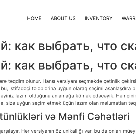
HOME
ABOUT US
INVENTORY
WARR
: как выбрать, что ск
: как выбрать, что ск
dəçlərə təqdim olunur. Hansı versiyanı seçməkdə çətinlik çək
u, istifadəçi tələblərinə uyğun olaraq seçimi asanlaşdıra bi
əyiniz lazım olduğunu anlamağa kömək edəcəyik. Həmçinin, 
də, sizə uyğun seçim etmək üçün lazım olan məlumatları tə
tünlükləri və Mənfi Cəhətləri
 qarşılayır. Hər versiyanın öz unikallığı var, bu da onları mü