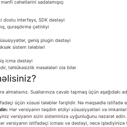
 mənfi cəhətlərini sadalamışıq:
çi dostu interfeys, SDK dəstəyi
ıq, quraşdırma çətinliyi
üsusiyyətlər, geniş plugin dəstəyi
ksək sistem tələbləri
iş icma dəstəyi
dir, təhlükəsizlik məsələləri ola bilər
əlisiniz?
rə almalısınız. Suallarınıza cavab tapmaq üçün aşağıdakı addı
ifadəçi üçün xüsusi tələblər fərqlidir. Nə məqsədlə istifadə
din:
Hər versiyanın təqdim etdiyi xüsusiyyətləri və imkanlar
iniz versiyanın sizin sisteminizə uyğunluğunu nəzarət edin.
r versiyanın istifadəçi icması və dəstəyi, necə işlədiyinizə t