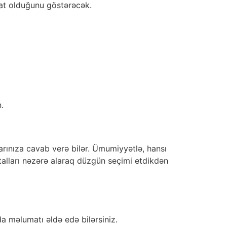
ahat olduğunu göstərəcək.
.
larınıza cavab verə bilər. Ümumiyyətlə, hansı
Detalları nəzərə alaraq düzgün seçimi etdikdən
a məlumatı əldə edə bilərsiniz.