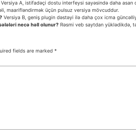
Versiya A, istifadəçi dostu interfeysi sayəsində daha asan qu
li, maarifləndirmək üçün pulsuz versiya mövcuddur.
?
Versiya B, geniş plugin dəstəyi ilə daha çox icma güncəlliy
ələləri necə həll olunur?
Rəsmi veb saytdan yüklədikdə, təh
uired fields are marked
*