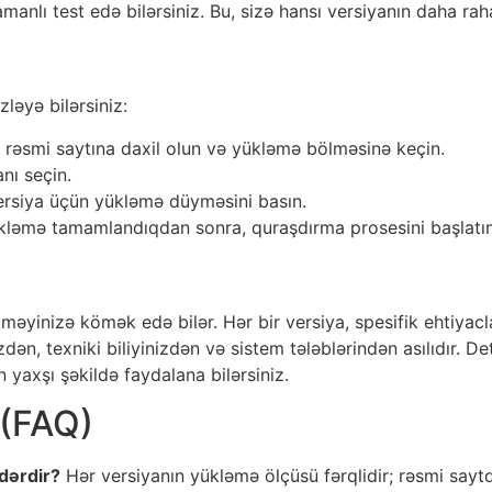
amanlı test edə bilərsiniz. Bu, sizə hansı versiyanın daha r
ləyə bilərsiniz:
rəsmi saytına daxil olun və yükləmə bölməsinə keçin.
nı seçin.
ersiya üçün yükləmə düyməsini basın.
ləmə tamamlandıqdan sonra, quraşdırma prosesini başlatın
tməyinizə kömək edə bilər. Hər bir versiya, spesifik ehtiyac
dən, texniki biliyinizdən və sistem tələblərindən asılıdır. 
yaxşı şəkildə faydalana bilərsiniz.
 (FAQ)
dərdir?
Hər versiyanın yükləmə ölçüsü fərqlidir; rəsmi saytd