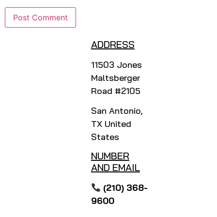
ADDRESS
11503 Jones
Maltsberger
Road #2105
San Antonio,
TX United
States
NUMBER
AND EMAIL
(210) 368-
9600