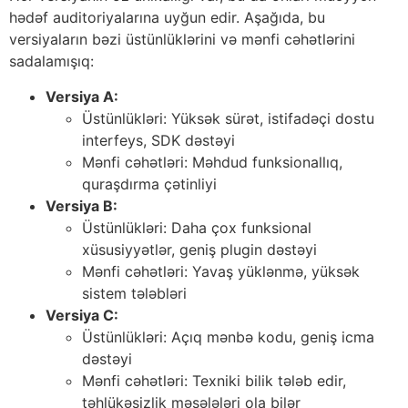
hədəf auditoriyalarına uyğun edir. Aşağıda, bu
versiyaların bəzi üstünlüklərini və mənfi cəhətlərini
sadalamışıq:
Versiya A:
Üstünlükləri: Yüksək sürət, istifadəçi dostu
interfeys, SDK dəstəyi
Mənfi cəhətləri: Məhdud funksionallıq,
quraşdırma çətinliyi
Versiya B:
Üstünlükləri: Daha çox funksional
xüsusiyyətlər, geniş plugin dəstəyi
Mənfi cəhətləri: Yavaş yüklənmə, yüksək
sistem tələbləri
Versiya C:
Üstünlükləri: Açıq mənbə kodu, geniş icma
dəstəyi
Mənfi cəhətləri: Texniki bilik tələb edir,
təhlükəsizlik məsələləri ola bilər