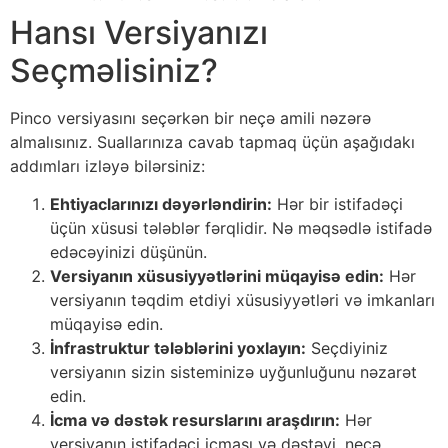
Hansı Versiyanızı
Seçməlisiniz?
Pinco versiyasını seçərkən bir neçə amili nəzərə
almalısınız. Suallarınıza cavab tapmaq üçün aşağıdakı
addımları izləyə bilərsiniz:
Ehtiyaclarınızı dəyərləndirin:
Hər bir istifadəçi
üçün xüsusi tələblər fərqlidir. Nə məqsədlə istifadə
edəcəyinizi düşünün.
Versiyanın xüsusiyyətlərini müqayisə edin:
Hər
versiyanın təqdim etdiyi xüsusiyyətləri və imkanları
müqayisə edin.
İnfrastruktur tələblərini yoxlayın:
Seçdiyiniz
versiyanın sizin sisteminizə uyğunluğunu nəzarət
edin.
İcma və dəstək resurslarını araşdırın:
Hər
versiyanın istifadəçi icması və dəstəyi, necə