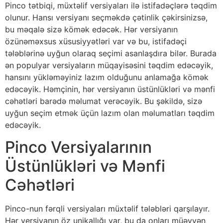
Pinco tətbiqi, müxtəlif versiyaları ilə istifadəçlərə təqdim
olunur. Hansı versiyanı seçməkdə çətinlik çəkirsinizsə,
bu məqalə sizə kömək edəcək. Hər versiyanın
özünəməxsus xüsusiyyətləri var və bu, istifadəçi
tələblərinə uyğun olaraq seçimi asanlaşdıra bilər. Burada
ən populyar versiyaların müqayisəsini təqdim edəcəyik,
hansını yükləməyiniz lazım olduğunu anlamağa kömək
edəcəyik. Həmçinin, hər versiyanın üstünlükləri və mənfi
cəhətləri barədə məlumat verəcəyik. Bu şəkildə, sizə
uyğun seçim etmək üçün lazım olan məlumatları təqdim
edəcəyik.
Pinco Versiyalarının
Üstünlükləri və Mənfi
Cəhətləri
Pinco-nun fərqli versiyaları müxtəlif tələbləri qarşılayır.
Hər versiyanın öz unikallığı var, bu da onları müəyyən