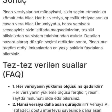
Pinco versiyalarının müqayisəsi, sizin seçim etməyinizə
kömək edə bilər. Hər bir versiya, spesifik ehtiyaclarınıza
cavab verə bilər. Ümumiyyətlə, hansı versiyanı
seçəcəyiniz sizin istifadə məqsədinizdən, texniki
biliyinizdən və sistem tələblərindən asılıdır. Detalları
nəzərə alaraq düzgün seçimi etdikdən sonra, Pinco-nun
təqdim etdiyi imkanlardan ən yaxşı şəkildə faydalana
bilərsiniz.
Tez-tez verilən suallar
(FAQ)
1. Hər versiyanın yükləmə ölçüsü nə qədərdir?
Hər versiyanın yükləmə ölçüsü fərqlidir; rəsmi
saytda məlumatı əldə edə bilərsiniz.
2. Hansi versiya daha asan quraşdırılır?
Versiya A,
istifadəçi dostu interfeysi sayəsində daha asan