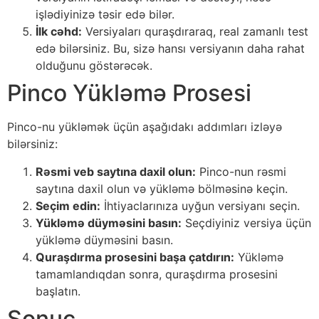
işlədiyinizə təsir edə bilər.
İlk cəhd:
Versiyaları quraşdıraraq, real zamanlı test
edə bilərsiniz. Bu, sizə hansı versiyanın daha rahat
olduğunu göstərəcək.
Pinco Yükləmə Prosesi
Pinco-nu yükləmək üçün aşağıdakı addımları izləyə
bilərsiniz:
Rəsmi veb saytına daxil olun:
Pinco-nun rəsmi
saytına daxil olun və yükləmə bölməsinə keçin.
Seçim edin:
İhtiyaclarınıza uyğun versiyanı seçin.
Yükləmə düyməsini basın:
Seçdiyiniz versiya üçün
yükləmə düyməsini basın.
Quraşdırma prosesini başa çatdırın:
Yükləmə
tamamlandıqdan sonra, quraşdırma prosesini
başlatın.
Sonuç