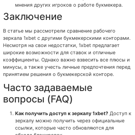
мнения других игроков о работе букмекера.
Заключение
В статье мы рассмотрели сравнение рабочего
зеркала 1xbet с другими букмекерскими конторами.
Несмотря на свои недостатки, 1xbet предлагает
широкие возможности для ставок и отличные
коэффициенты. Однако важно взвесить все плюсы и
минусы, а также учесть личные предпочтения перед
принятием решения о букмекерской конторе.
Часто задаваемые
вопросы (FAQ)
Как получить доступ к зеркалу 1xbet?
Доступ к
зеркалу можно получить через официальные
ссылки, которые часто обновляются для