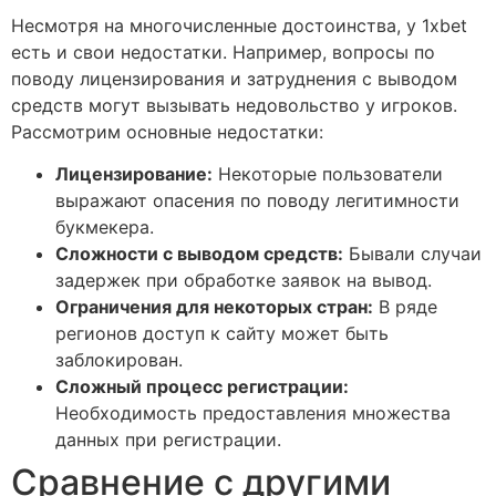
Несмотря на многочисленные достоинства, у 1xbet
есть и свои недостатки. Например, вопросы по
поводу лицензирования и затруднения с выводом
средств могут вызывать недовольство у игроков.
Рассмотрим основные недостатки:
Лицензирование:
Некоторые пользователи
выражают опасения по поводу легитимности
букмекера.
Сложности с выводом средств:
Бывали случаи
задержек при обработке заявок на вывод.
Ограничения для некоторых стран:
В ряде
регионов доступ к сайту может быть
заблокирован.
Сложный процесс регистрации:
Необходимость предоставления множества
данных при регистрации.
Сравнение с другими