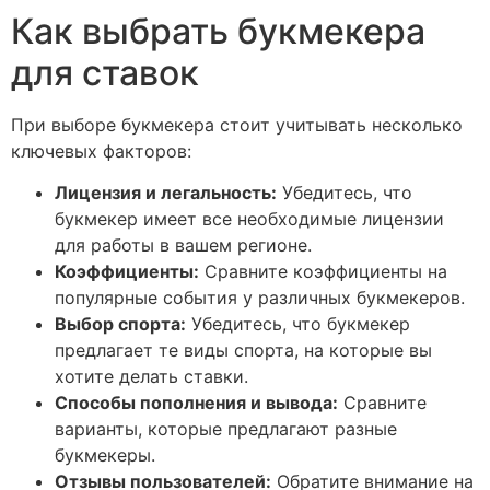
Как выбрать букмекера
для ставок
При выборе букмекера стоит учитывать несколько
ключевых факторов:
Лицензия и легальность:
Убедитесь, что
букмекер имеет все необходимые лицензии
для работы в вашем регионе.
Коэффициенты:
Сравните коэффициенты на
популярные события у различных букмекеров.
Выбор спорта:
Убедитесь, что букмекер
предлагает те виды спорта, на которые вы
хотите делать ставки.
Способы пополнения и вывода:
Сравните
варианты, которые предлагают разные
букмекеры.
Отзывы пользователей:
Обратите внимание на