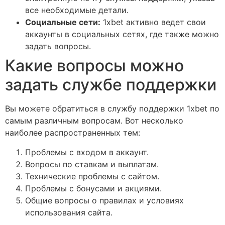
все необходимые детали.
Социальные сети:
1xbet активно ведет свои
аккаунты в социальных сетях, где также можно
задать вопросы.
Какие вопросы можно
задать службе поддержки
Вы можете обратиться в службу поддержки 1xbet по
самым различным вопросам. Вот несколько
наиболее распространенных тем:
Проблемы с входом в аккаунт.
Вопросы по ставкам и выплатам.
Технические проблемы с сайтом.
Проблемы с бонусами и акциями.
Общие вопросы о правилах и условиях
использования сайта.