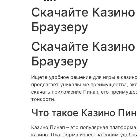
Скачайте Казино
Браузеру
Скачайте Казино
Браузеру
Ищете удобное решение для игры в казино
предлагает уникальные преимущества, вкл
скачать приложение Пинап, его преимущес
тонкости.
Что такое Казино Пи
Казино Пинап – это популярная платформа
казино. Платформа известна своим удобны