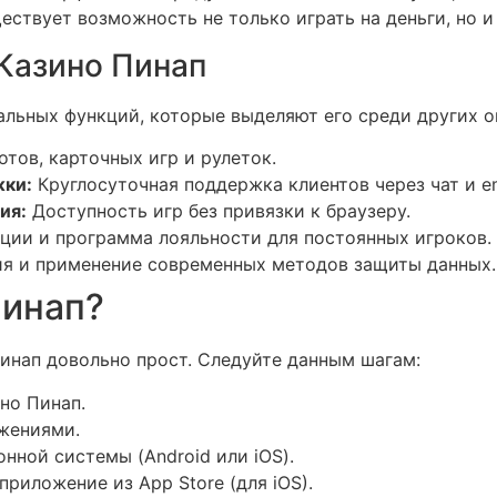
ществует возможность не только играть на деньги, но 
Казино Пинап
льных функций, которые выделяют его среди других о
тов, карточных игр и рулеток.
ки:
Круглосуточная поддержка клиентов через чат и em
ия:
Доступность игр без привязки к браузеру.
ции и программа лояльности для постоянных игроков.
я и применение современных методов защиты данных.
Пинап?
инап довольно прост. Следуйте данным шагам:
но Пинап.
жениями.
нной системы (Android или iOS).
 приложение из App Store (для iOS).