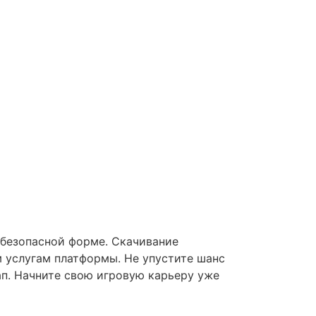
 безопасной форме. Скачивание
м услугам платформы. Не упустите шанс
ап. Начните свою игровую карьеру уже