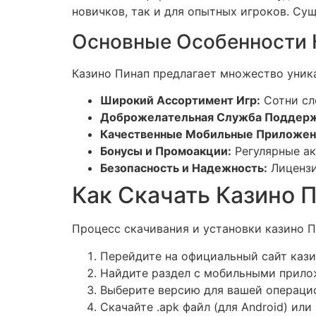
новичков, так и для опытных игроков. Су
Основные Особенности 
Казино Пинап предлагает множество уника
Широкий Ассортимент Игр:
Сотни сло
Доброжелательная Служба Поддерж
Качественные Мобильные Приложен
Бонусы и Промоакции:
Регулярные ак
Безопасность и Надежность:
Лицензи
Как Скачать Казино 
Процесс скачивания и установки казино П
Перейдите на официальный сайт кази
Найдите раздел с мобильными прило
Выберите версию для вашей операцио
Скачайте .apk файл (для Android) или