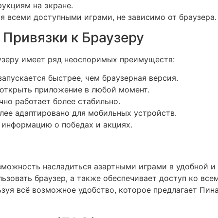
рукциям на экране.
я всеми доступными играми, не зависимо от браузера.
Привязки к Браузеру
аузеру имеет ряд неоспоримых преимуществ:
апускается быстрее, чем браузерная версия.
ткрыть приложение в любой момент.
но работает более стабильно.
ее адаптировано для мобильных устройств.
информацию о победах и акциях.
зможность насладиться азартными играми в удобной и
зовать браузер, а также обеспечивает доступ ко все
ьзуя всё возможное удобство, которое предлагает Пин