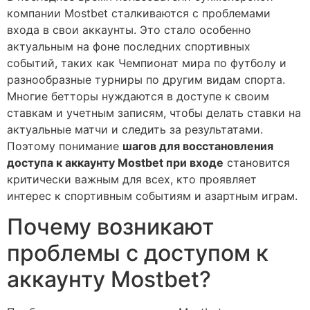
компании Mostbet сталкиваются с проблемами
входа в свои аккаунты. Это стало особенно
актуальным на фоне последних спортивных
событий, таких как Чемпионат мира по футболу и
разнообразные турниры по другим видам спорта.
Многие бетторы нуждаются в доступе к своим
ставкам и учетным записям, чтобы делать ставки на
актуальные матчи и следить за результатами.
Поэтому понимание
шагов для восстановления
доступа к аккаунту Mostbet при входе
становится
критически важным для всех, кто проявляет
интерес к спортивным событиям и азартным играм.
Почему возникают
проблемы с доступом к
аккаунту Mostbet?