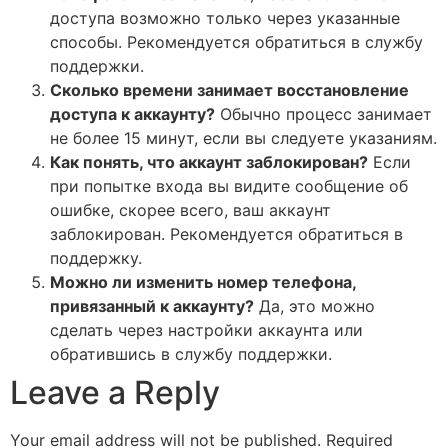
доступа возможно только через указанные
способы. Рекомендуется обратиться в службу
поддержки.
Сколько времени занимает восстановление
доступа к аккаунту?
Обычно процесс занимает
не более 15 минут, если вы следуете указаниям.
Как понять, что аккаунт заблокирован?
Если
при попытке входа вы видите сообщение об
ошибке, скорее всего, ваш аккаунт
заблокирован. Рекомендуется обратиться в
поддержку.
Можно ли изменить номер телефона,
привязанный к аккаунту?
Да, это можно
сделать через настройки аккаунта или
обратившись в службу поддержки.
Leave a Reply
Your email address will not be published.
Required