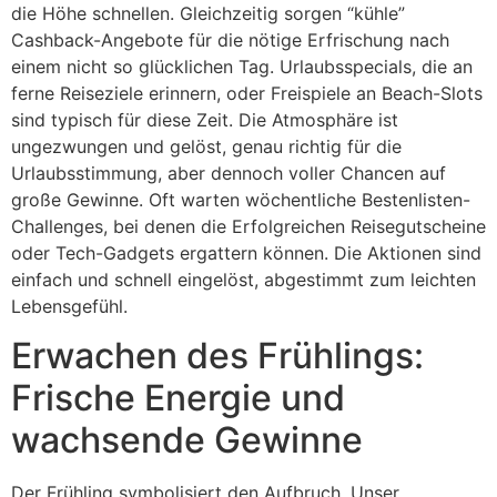
die Höhe schnellen. Gleichzeitig sorgen “kühle”
Cashback-Angebote für die nötige Erfrischung nach
einem nicht so glücklichen Tag. Urlaubsspecials, die an
ferne Reiseziele erinnern, oder Freispiele an Beach-Slots
sind typisch für diese Zeit. Die Atmosphäre ist
ungezwungen und gelöst, genau richtig für die
Urlaubsstimmung, aber dennoch voller Chancen auf
große Gewinne. Oft warten wöchentliche Bestenlisten-
Challenges, bei denen die Erfolgreichen Reisegutscheine
oder Tech-Gadgets ergattern können. Die Aktionen sind
einfach und schnell eingelöst, abgestimmt zum leichten
Lebensgefühl.
Erwachen des Frühlings:
Frische Energie und
wachsende Gewinne
Der Frühling symbolisiert den Aufbruch. Unser