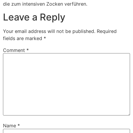
die zum intensiven Zocken verführen.
Leave a Reply
Your email address will not be published.
Required
fields are marked
*
Comment
*
Name
*