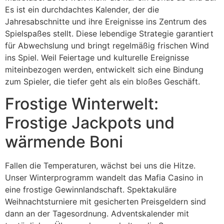
Es ist ein durchdachtes Kalender, der die
Jahresabschnitte und ihre Ereignisse ins Zentrum des
Spielspaßes stellt. Diese lebendige Strategie garantiert
für Abwechslung und bringt regelmäßig frischen Wind
ins Spiel. Weil Feiertage und kulturelle Ereignisse
miteinbezogen werden, entwickelt sich eine Bindung
zum Spieler, die tiefer geht als ein bloßes Geschäft.
Frostige Winterwelt:
Frostige Jackpots und
wärmende Boni
Fallen die Temperaturen, wächst bei uns die Hitze.
Unser Winterprogramm wandelt das Mafia Casino in
eine frostige Gewinnlandschaft. Spektakuläre
Weihnachtsturniere mit gesicherten Preisgeldern sind
dann an der Tagesordnung. Adventskalender mit