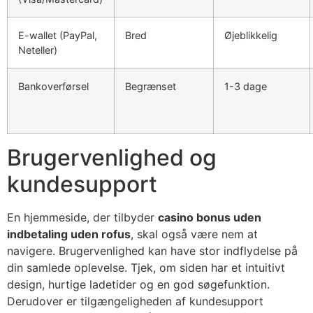
E-wallet (PayPal,
Bred
Øjeblikkelig
Neteller)
Bankoverførsel
Begrænset
1-3 dage
Brugervenlighed og
kundesupport
En hjemmeside, der tilbyder
casino bonus uden
indbetaling uden rofus
, skal også være nem at
navigere. Brugervenlighed kan have stor indflydelse på
din samlede oplevelse. Tjek, om siden har et intuitivt
design, hurtige ladetider og en god søgefunktion.
Derudover er tilgængeligheden af kundesupport