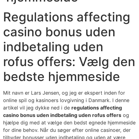
Regulations affecting
casino bonus uden
indbetaling uden
rofus offers: Vælg den
bedste hjemmeside
Mit navn er Lars Jensen, og jeg er ekspert inden for
online spil og kasinoers lovgivning i Danmark. I denne
artikel vil jeg dykke ned i de
regulations affecting
casino bonus uden indbetaling uden rofus offers
og
hjælpe dig med at vælge den bedst egnede hjemmeside
for dine behov. Når du søger efter online casinoer, der
tilbyder bonusser uden indbetaling og uden at være