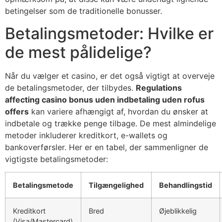
betingelser som de traditionelle bonusser.
Betalingsmetoder: Hvilke er
de mest pålidelige?
Når du vælger et casino, er det også vigtigt at overveje
de betalingsmetoder, der tilbydes.
Regulations
affecting casino bonus uden indbetaling uden rofus
offers
kan variere afhængigt af, hvordan du ønsker at
indbetale og trække penge tilbage. De mest almindelige
metoder inkluderer kreditkort, e-wallets og
bankoverførsler. Her er en tabel, der sammenligner de
vigtigste betalingsmetoder:
Betalingsmetode
Tilgængelighed
Behandlingstid
Kreditkort
Bred
Øjeblikkelig
(Visa/Mastercard)