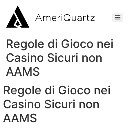
Regole di Gioco nei
Casino Sicuri non
AAMS
Regole di Gioco nei
Casino Sicuri non
AAMS