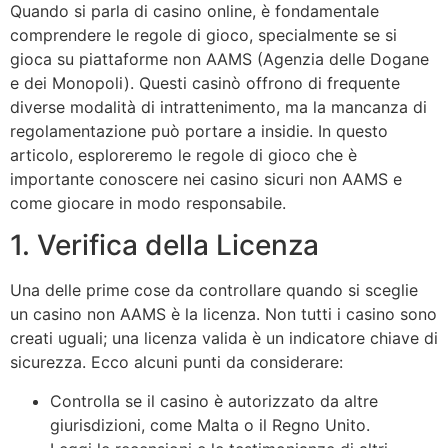
Quando si parla di casino online, è fondamentale
comprendere le regole di gioco, specialmente se si
gioca su piattaforme non AAMS (Agenzia delle Dogane
e dei Monopoli). Questi casinò offrono di frequente
diverse modalità di intrattenimento, ma la mancanza di
regolamentazione può portare a insidie. In questo
articolo, esploreremo le regole di gioco che è
importante conoscere nei casino sicuri non AAMS e
come giocare in modo responsabile.
1. Verifica della Licenza
Una delle prime cose da controllare quando si sceglie
un casino non AAMS è la licenza. Non tutti i casino sono
creati uguali; una licenza valida è un indicatore chiave di
sicurezza. Ecco alcuni punti da considerare:
Controlla se il casino è autorizzato da altre
giurisdizioni, come Malta o il Regno Unito.