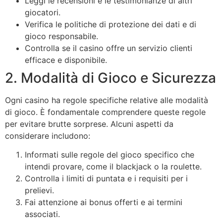
Leggi le recensioni e le testimonianze di altri
giocatori.
Verifica le politiche di protezione dei dati e di
gioco responsabile.
Controlla se il casino offre un servizio clienti
efficace e disponibile.
2. Modalità di Gioco e Sicurezza
Ogni casino ha regole specifiche relative alle modalità
di gioco. È fondamentale comprendere queste regole
per evitare brutte sorprese. Alcuni aspetti da
considerare includono:
Informati sulle regole del gioco specifico che
intendi provare, come il blackjack o la roulette.
Controlla i limiti di puntata e i requisiti per i
prelievi.
Fai attenzione ai bonus offerti e ai termini
associati.