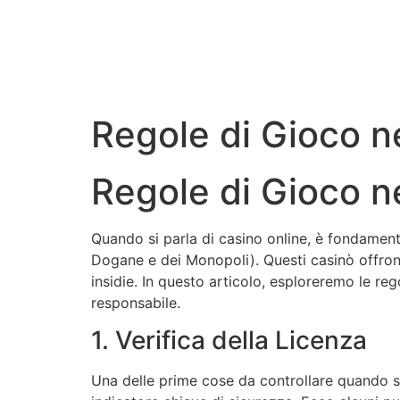
Regole di Gioco n
Regole di Gioco n
Quando si parla di casino online, è fondamen
Dogane e dei Monopoli). Questi casinò offron
insidie. In questo articolo, esploreremo le 
responsabile.
1. Verifica della Licenza
Una delle prime cose da controllare quando si 