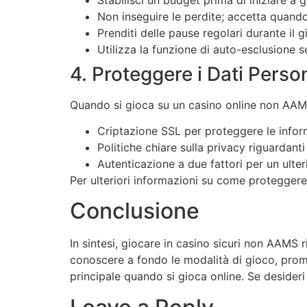
Non inseguire le perdite; accetta quando
Prenditi delle pause regolari durante il g
Utilizza la funzione di auto-esclusione se
4. Proteggere i Dati Person
Quando si gioca su un casino online non AAMS, l
Criptazione SSL per proteggere le inform
Politiche chiare sulla privacy riguardanti 
Autenticazione a due fattori per un ulter
Per ulteriori informazioni su come proteggere 
Conclusione
In sintesi, giocare in casino sicuri non AAMS 
conoscere a fondo le modalità di gioco, promuo
principale quando si gioca online. Se desideri 