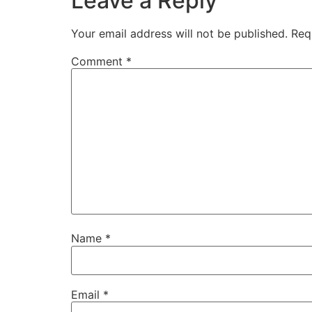
Leave a Reply
Your email address will not be published.
Req
Comment
*
Name
*
Email
*