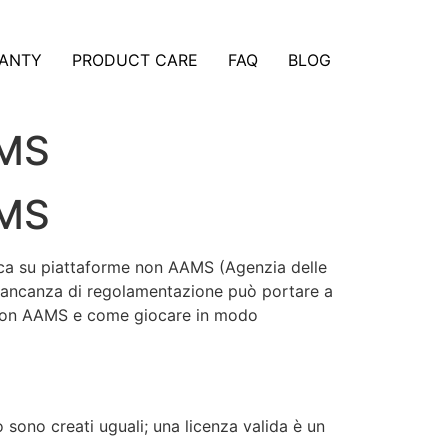
ANTY
PRODUCT CARE
FAQ
BLOG
AMS
AMS
ioca su piattaforme non AAMS (Agenzia delle
 mancanza di regolamentazione può portare a
ri non AAMS e come giocare in modo
 sono creati uguali; una licenza valida è un