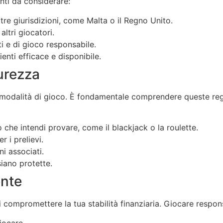
nti da considerare:
ltre giurisdizioni, come Malta o il Regno Unito.
altri giocatori.
ti e di gioco responsabile.
ienti efficace e disponibile.
curezza
e modalità di gioco. È fondamentale comprendere queste rego
o che intendi provare, come il blackjack o la roulette.
er i prelievi.
ni associati.
siano protette.
ente
compromettere la tua stabilità finanziaria. Giocare respons
iocare.