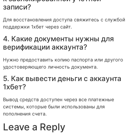
записи?
Для восстановления доступа свяжитесь с службой
поддержки 1хбет через сайт.
4. Какие документы нужны для
верификации аккаунта?
Нужно предоставить копию паспорта или другого
удостоверяющего личность документа.
5. Как вывести деньги с аккаунта
1хбет?
Вывод средств доступен через все платежные
системы, которые были использованы для
пополнения счета.
Leave a Reply