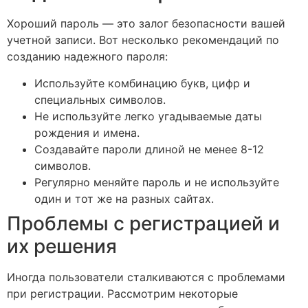
Хороший пароль — это залог безопасности вашей
учетной записи. Вот несколько рекомендаций по
созданию надежного пароля:
Используйте комбинацию букв, цифр и
специальных символов.
Не используйте легко угадываемые даты
рождения и имена.
Создавайте пароли длиной не менее 8-12
символов.
Регулярно меняйте пароль и не используйте
один и тот же на разных сайтах.
Проблемы с регистрацией и
их решения
Иногда пользователи сталкиваются с проблемами
при регистрации. Рассмотрим некоторые