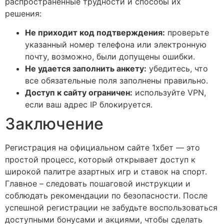
распространенные трудности и способы их
решения:
Не приходит код подтверждения:
проверьте
указанный номер телефона или электронную
почту, возможно, были допущены ошибки.
Не удается заполнить анкету:
убедитесь, что
все обязательные поля заполнены правильно.
Доступ к сайту ограничен:
используйте VPN,
если ваш адрес IP блокируется.
Заключение
Регистрация на официальном сайте 1хбет — это
простой процесс, который открывает доступ к
широкой палитре азартных игр и ставок на спорт.
Главное – следовать пошаговой инструкции и
соблюдать рекомендации по безопасности. После
успешной регистрации не забудьте воспользоваться
доступными бонусами и акциями, чтобы сделать