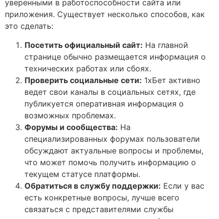
уверенными в работоспособности сайта или
приложения. Существует несколько способов, как
это сделать:
Посетить официальный сайт:
На главной
странице обычно размещается информация о
технических работах или сбоях.
Проверить социальные сети:
1хБет активно
ведет свои каналы в социальных сетях, где
публикуется оперативная информация о
возможных проблемах.
Форумы и сообщества:
На
специализированных форумах пользователи
обсуждают актуальные вопросы и проблемы,
что может помочь получить информацию о
текущем статусе платформы.
Обратиться в службу поддержки:
Если у вас
есть конкретные вопросы, лучше всего
связаться с представителями службы