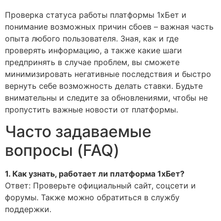
Проверка статуса работы платформы 1хБет и
понимание возможных причин сбоев – важная часть
опыта любого пользователя. Зная, как и где
проверять информацию, а также какие шаги
предпринять в случае проблем, вы сможете
минимизировать негативные последствия и быстро
вернуть себе возможность делать ставки. Будьте
внимательны и следите за обновлениями, чтобы не
пропустить важные новости от платформы.
Часто задаваемые
вопросы (FAQ)
1. Как узнать, работает ли платформа 1хБет?
Ответ: Проверьте официальный сайт, соцсети и
форумы. Также можно обратиться в службу
поддержки.