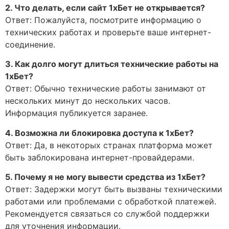
2. Что делать, если сайт 1хБет не открывается?
Ответ: Пожалуйста, посмотрите информацию о
технических работах и проверьте ваше интернет-
соединение.
3. Как долго могут длиться технические работы на
1хБет?
Ответ: Обычно технические работы занимают от
нескольких минут до нескольких часов.
Информация публикуется заранее.
4. Возможна ли блокировка доступа к 1хБет?
Ответ: Да, в некоторых странах платформа может
быть заблокирована интернет-провайдерами.
5. Почему я не могу вывести средства из 1хБет?
Ответ: Задержки могут быть вызваны техническими
работами или проблемами с обработкой платежей.
Рекомендуется связаться со службой поддержки
для уточнения информации.