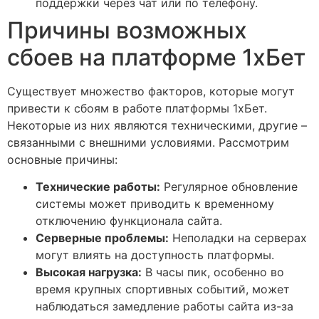
поддержки через чат или по телефону.
Причины возможных
сбоев на платформе 1хБет
Существует множество факторов, которые могут
привести к сбоям в работе платформы 1хБет.
Некоторые из них являются техническими, другие –
связанными с внешними условиями. Рассмотрим
основные причины:
Технические работы:
Регулярное обновление
системы может приводить к временному
отключению функционала сайта.
Серверные проблемы:
Неполадки на серверах
могут влиять на доступность платформы.
Высокая нагрузка:
В часы пик, особенно во
время крупных спортивных событий, может
наблюдаться замедление работы сайта из-за