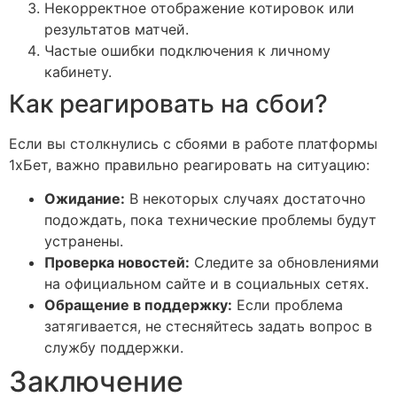
Некорректное отображение котировок или
результатов матчей.
Частые ошибки подключения к личному
кабинету.
Как реагировать на сбои?
Если вы столкнулись с сбоями в работе платформы
1хБет, важно правильно реагировать на ситуацию:
Ожидание:
В некоторых случаях достаточно
подождать, пока технические проблемы будут
устранены.
Проверка новостей:
Следите за обновлениями
на официальном сайте и в социальных сетях.
Обращение в поддержку:
Если проблема
затягивается, не стесняйтесь задать вопрос в
службу поддержки.
Заключение