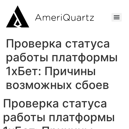
Проверка статуса
работы платформы
1хБет: Причины
возможных сбоев
Проверка статуса
работы платформы