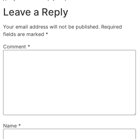
Leave a Reply
Your email address will not be published.
Required
fields are marked
*
Comment
*
Name
*