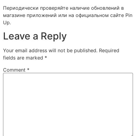
Периодически проверяйте наличие обновлений в
магазине приложений или на официальном сайте Pin
Up.
Leave a Reply
Your email address will not be published.
Required
fields are marked
*
Comment
*