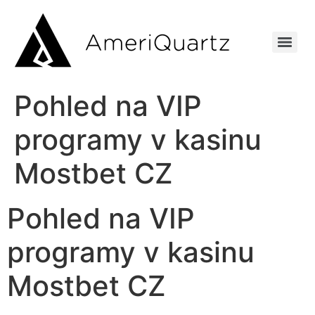
Pohled na VIP
programy v kasinu
Mostbet CZ
Pohled na VIP
programy v kasinu
Mostbet CZ