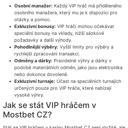
Osobní manažer:
Každý VIP hráč má přiděleného
osobního manažera, který mu je k dispozici pro
otázky a pomoc.
Exkluzivní bonusy:
VIP hráči mohou očekávat
speciální bonusy na vklady, nižší sázkové
požadavky a další výhody.
Pohodlnější výběry:
Vyšší limity pro výběry a
rychlejší zpracování transakcí.
Odměny a dárky:
Pravidelné výhry a dárky v
podobě materiálních odměn, jako jsou elektronika
nebo dokonce dovolené.
Exkluzivní turnaje:
Účast na speciálních turnajích
určených pouze pro VIP hráče, které nabízejí
vysoké výhry.
Jak se stát VIP hráčem v
Mostbet CZ?
Stát se VIP hráčem v kasinu Mostbet CZ není složité, ale