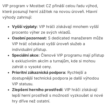
VIP program v Mostbet CZ přináší celou řadu výhod,
které posunují herní zážitek na novou úroveň. Hlavní
výhody zahrnují:
Vyšší výplaty:
VIP hráči získávají mnohem vyšší
procento výher ze svých vkladů.
Osobní pozornost:
S dedicated manažerem může
VIP hráč očekávat vyšší úroveň služeb a
individuální přístup.
Speciální akce:
Členové VIP programu mají přístup
k exkluzivním akcím a turnajům, kde si mohou
zahrát o vysoké ceny.
Prioritní zákaznická podpora:
Rychlejší a
dostupnější technická podpora je další výhodou
VIP statusu.
Zlepšení herního prostředí:
VIP hráči získávají
lepší herní prostředí s možností vyzkoušet si nové
hry dříve než ostatní.