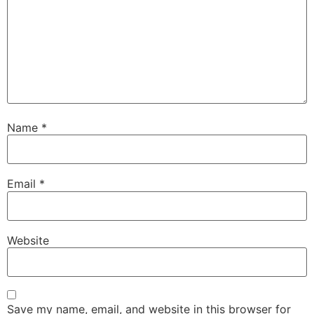
Name
*
Email
*
Website
Save my name, email, and website in this browser for