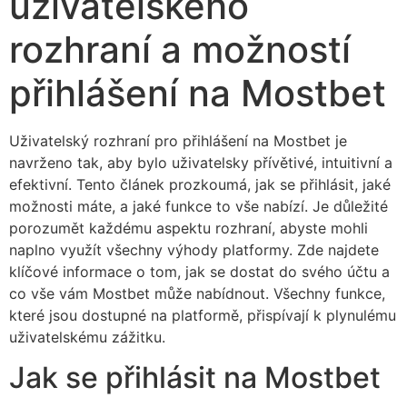
uživatelského
rozhraní a možností
přihlášení na Mostbet
Uživatelský rozhraní pro přihlášení na Mostbet je
navrženo tak, aby bylo uživatelsky přívětivé, intuitivní a
efektivní. Tento článek prozkoumá, jak se přihlásit, jaké
možnosti máte, a jaké funkce to vše nabízí. Je důležité
porozumět každému aspektu rozhraní, abyste mohli
naplno využít všechny výhody platformy. Zde najdete
klíčové informace o tom, jak se dostat do svého účtu a
co vše vám Mostbet může nabídnout. Všechny funkce,
které jsou dostupné na platformě, přispívají k plynulému
uživatelskému zážitku.
Jak se přihlásit na Mostbet