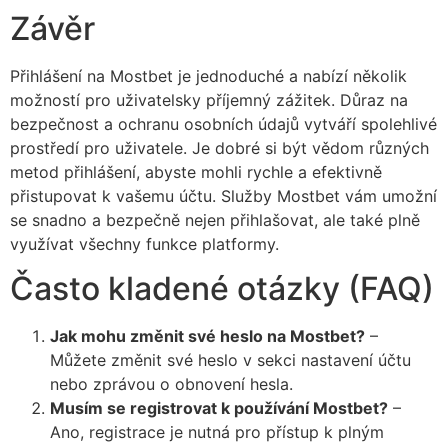
Závěr
Přihlášení na Mostbet je jednoduché a nabízí několik
možností pro uživatelsky příjemný zážitek. Důraz na
bezpečnost a ochranu osobních údajů vytváří spolehlivé
prostředí pro uživatele. Je dobré si být vědom různých
metod přihlášení, abyste mohli rychle a efektivně
přistupovat k vašemu účtu. Služby Mostbet vám umožní
se snadno a bezpečně nejen přihlašovat, ale také plně
využívat všechny funkce platformy.
Často kladené otázky (FAQ)
Jak mohu změnit své heslo na Mostbet?
–
Můžete změnit své heslo v sekci nastavení účtu
nebo zprávou o obnovení hesla.
Musím se registrovat k používání Mostbet?
–
Ano, registrace je nutná pro přístup k plným