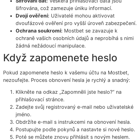
Šifrování dat:
Veškerá přihlašovací data jsou
šifrována, což zamezuje úniku informací.
Dvojí ověření:
Uživatelé mohou aktivovat
dvoufázové ověření pro vyšší úroveň zabezpečení.
Ochrana soukromí:
Mostbet se zavazuje k
ochraně vašich osobních údajů a neprobíhá s nimi
žádná nežádoucí manipulace.
Když zapomenete heslo
Pokud zapomenete heslo k vašemu účtu na Mostbet,
nezoufejte. Proces obnovení hesla je rychlý a snadný:
Klikněte na odkaz „Zapomněli jste heslo?“ na
přihlašovací stránce.
Zadejte svůj registrovaný e-mail nebo uživatelské
jméno.
Obdržíte e-mail s instrukcemi na obnovení hesla.
Postupujte podle pokynů a nastavte si nové heslo.
Poté se můžete znovu přihlásit s novým heslem.