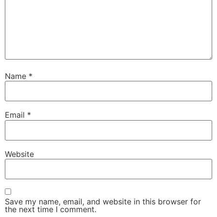
Name
*
Email
*
Website
Save my name, email, and website in this browser for
the next time I comment.