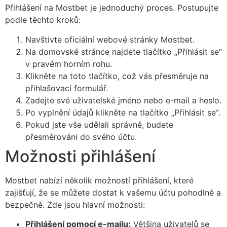
Přihlášení na Mostbet je jednoduchý proces. Postupujte
podle těchto kroků:
Navštivte oficiální webové stránky Mostbet.
Na domovské stránce najdete tlačítko „Přihlásit se“
v pravém horním rohu.
Klikněte na toto tlačítko, což vás přesměruje na
přihlašovací formulář.
Zadejte své uživatelské jméno nebo e-mail a heslo.
Po vyplnění údajů klikněte na tlačítko „Přihlásit se“.
Pokud jste vše udělali správně, budete
přesměrováni do svého účtu.
Možnosti přihlášení
Mostbet nabízí několik možností přihlášení, které
zajišťují, že se můžete dostat k vašemu účtu pohodlně a
bezpečně. Zde jsou hlavní možnosti:
Přihlášení pomocí e-mailu:
Většina uživatelů se