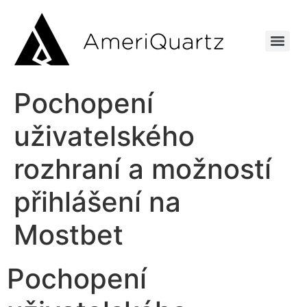
Pochopení
uživatelského
rozhraní a možností
přihlášení na
Mostbet
Pochopení