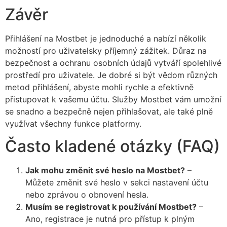
Závěr
Přihlášení na Mostbet je jednoduché a nabízí několik
možností pro uživatelsky příjemný zážitek. Důraz na
bezpečnost a ochranu osobních údajů vytváří spolehlivé
prostředí pro uživatele. Je dobré si být vědom různých
metod přihlášení, abyste mohli rychle a efektivně
přistupovat k vašemu účtu. Služby Mostbet vám umožní
se snadno a bezpečně nejen přihlašovat, ale také plně
využívat všechny funkce platformy.
Často kladené otázky (FAQ)
Jak mohu změnit své heslo na Mostbet?
–
Můžete změnit své heslo v sekci nastavení účtu
nebo zprávou o obnovení hesla.
Musím se registrovat k používání Mostbet?
–
Ano, registrace je nutná pro přístup k plným