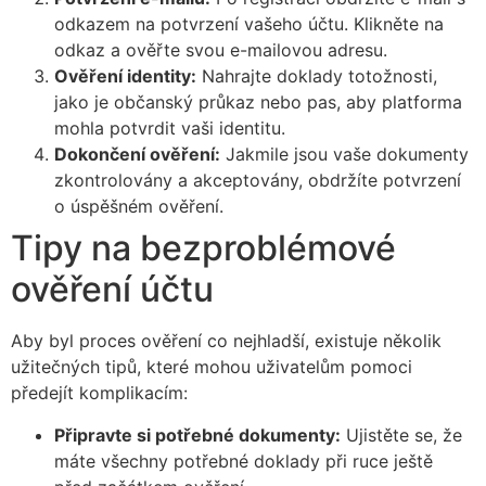
odkazem na potvrzení vašeho účtu. Klikněte na
odkaz a ověřte svou e-mailovou adresu.
Ověření identity:
Nahrajte doklady totožnosti,
jako je občanský průkaz nebo pas, aby platforma
mohla potvrdit vaši identitu.
Dokončení ověření:
Jakmile jsou vaše dokumenty
zkontrolovány a akceptovány, obdržíte potvrzení
o úspěšném ověření.
Tipy na bezproblémové
ověření účtu
Aby byl proces ověření co nejhladší, existuje několik
užitečných tipů, které mohou uživatelům pomoci
předejít komplikacím:
Připravte si potřebné dokumenty:
Ujistěte se, že
máte všechny potřebné doklady při ruce ještě