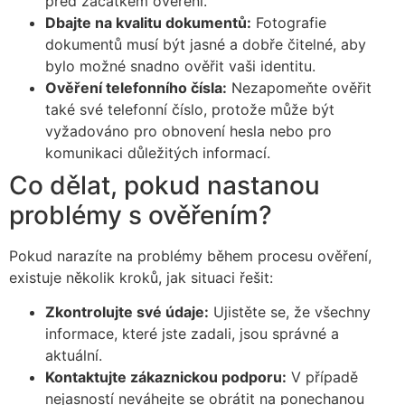
před začátkem ověření.
Dbajte na kvalitu dokumentů:
Fotografie
dokumentů musí být jasné a dobře čitelné, aby
bylo možné snadno ověřit vaši identitu.
Ověření telefonního čísla:
Nezapomeňte ověřit
také své telefonní číslo, protože může být
vyžadováno pro obnovení hesla nebo pro
komunikaci důležitých informací.
Co dělat, pokud nastanou
problémy s ověřením?
Pokud narazíte na problémy během procesu ověření,
existuje několik kroků, jak situaci řešit:
Zkontrolujte své údaje:
Ujistěte se, že všechny
informace, které jste zadali, jsou správné a
aktuální.
Kontaktujte zákaznickou podporu:
V případě
nejasností neváhejte se obrátit na ponechanou