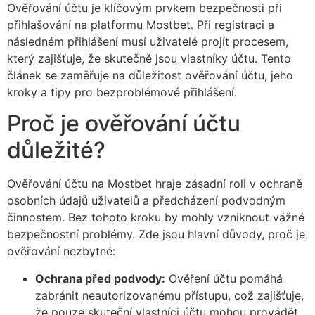
Ověřování účtu je klíčovým prvkem bezpečnosti při
přihlašování na platformu Mostbet. Při registraci a
následném přihlášení musí uživatelé projít procesem,
který zajišťuje, že skutečně jsou vlastníky účtu. Tento
článek se zaměřuje na důležitost ověřování účtu, jeho
kroky a tipy pro bezproblémové přihlášení.
Proč je ověřování účtu
důležité?
Ověřování účtu na Mostbet hraje zásadní roli v ochraně
osobních údajů uživatelů a předcházení podvodným
činnostem. Bez tohoto kroku by mohly vzniknout vážné
bezpečnostní problémy. Zde jsou hlavní důvody, proč je
ověřování nezbytné:
Ochrana před podvody:
Ověření účtu pomáhá
zabránit neautorizovanému přístupu, což zajišťuje,
že pouze skuteční vlastníci účtu mohou provádět