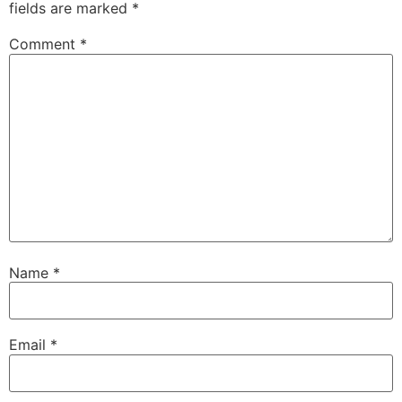
fields are marked
*
Comment
*
Name
*
Email
*