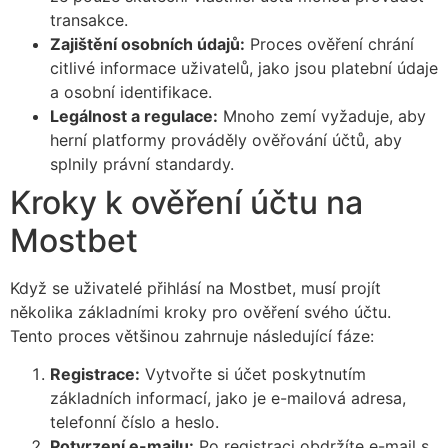
transakce.
Zajištění osobních údajů:
Proces ověření chrání
citlivé informace uživatelů, jako jsou platební údaje
a osobní identifikace.
Legálnost a regulace:
Mnoho zemí vyžaduje, aby
herní platformy prováděly ověřování účtů, aby
splnily právní standardy.
Kroky k ověření účtu na
Mostbet
Když se uživatelé přihlásí na Mostbet, musí projít
několika základními kroky pro ověření svého účtu.
Tento proces většinou zahrnuje následující fáze:
Registrace:
Vytvořte si účet poskytnutím
základních informací, jako je e-mailová adresa,
telefonní číslo a heslo.
Potvrzení e-mailu:
Po registraci obdržíte e-mail s