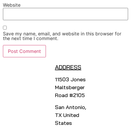
Website
Save my name, email, and website in this browser for
the next time I comment.
ADDRESS
11503 Jones
Maltsberger
Road #2105
San Antonio,
TX United
States