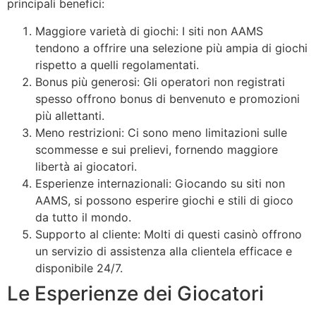
principali benefici:
Maggiore varietà di giochi: I siti non AAMS
tendono a offrire una selezione più ampia di giochi
rispetto a quelli regolamentati.
Bonus più generosi: Gli operatori non registrati
spesso offrono bonus di benvenuto e promozioni
più allettanti.
Meno restrizioni: Ci sono meno limitazioni sulle
scommesse e sui prelievi, fornendo maggiore
libertà ai giocatori.
Esperienze internazionali: Giocando su siti non
AAMS, si possono esperire giochi e stili di gioco
da tutto il mondo.
Supporto al cliente: Molti di questi casinò offrono
un servizio di assistenza alla clientela efficace e
disponibile 24/7.
Le Esperienze dei Giocatori