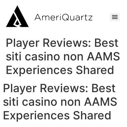
Player Reviews: Best
siti casino non AAMS
Experiences Shared
Player Reviews: Best
siti casino non AAMS
Experiences Shared