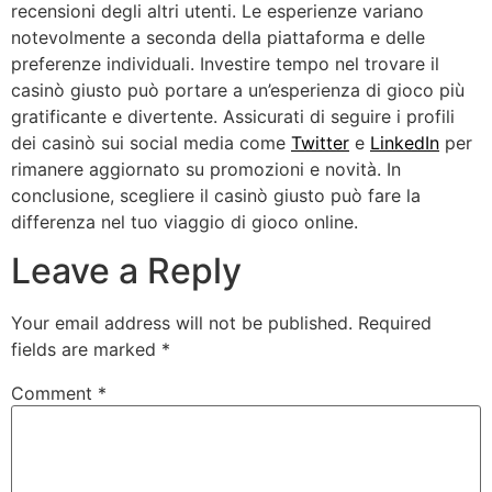
recensioni degli altri utenti. Le esperienze variano
notevolmente a seconda della piattaforma e delle
preferenze individuali. Investire tempo nel trovare il
casinò giusto può portare a un’esperienza di gioco più
gratificante e divertente. Assicurati di seguire i profili
dei casinò sui social media come
Twitter
e
LinkedIn
per
rimanere aggiornato su promozioni e novità. In
conclusione, scegliere il casinò giusto può fare la
differenza nel tuo viaggio di gioco online.
Leave a Reply
Your email address will not be published.
Required
fields are marked
*
Comment
*