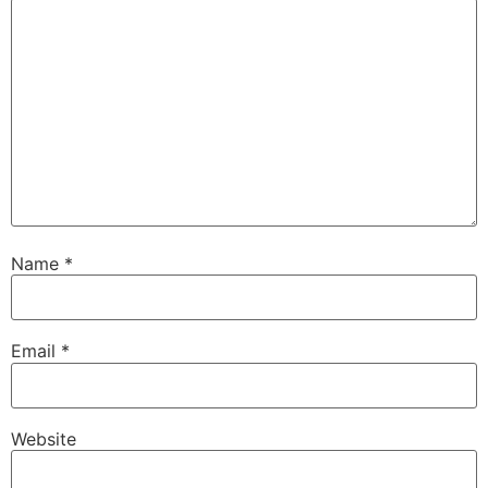
Name
*
Email
*
Website