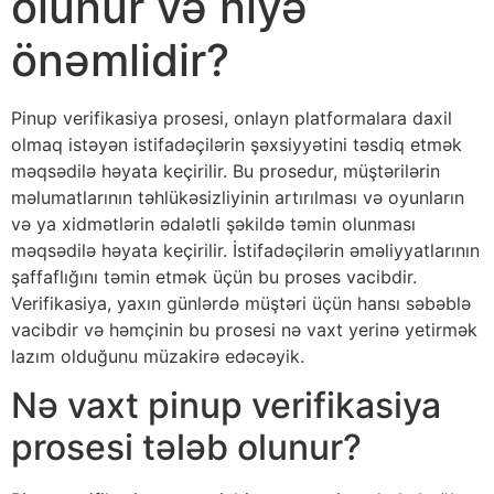
olunur və niyə
önəmlidir?
Pinup verifikasiya prosesi, onlayn platformalara daxil
olmaq istəyən istifadəçilərin şəxsiyyətini təsdiq etmək
məqsədilə həyata keçirilir. Bu prosedur, müştərilərin
məlumatlarının təhlükəsizliyinin artırılması və oyunların
və ya xidmətlərin ədalətli şəkildə təmin olunması
məqsədilə həyata keçirilir. İstifadəçilərin əməliyyatlarının
şaffaflığını təmin etmək üçün bu proses vacibdir.
Verifikasiya, yaxın günlərdə müştəri üçün hansı səbəblə
vacibdir və həmçinin bu prosesi nə vaxt yerinə yetirmək
lazım olduğunu müzakirə edəcəyik.
Nə vaxt pinup verifikasiya
prosesi tələb olunur?