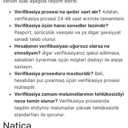
verilən sualı aşağıda təqdim edirik:
Verifikasiya prosesi nə qədər vaxt alır?
Adətən,
verifikasiya prosesi 24-48 saat ərzində tamamlanır.
Verifikasiya üçün hansı sənədlər lazımdır?
Pasport, sürücülük vəsiqəsi və ya digər şəxsiyyət
sənədi tələb olunur.
Hesabımın verifikasiyası uğursuz olarsa nə
etməliyəm?
Əgər verifikasiyanız qəbul edilməsə,
səbəbləri öyrənmək üçün müştəri dəstəyi ilə əlaqə
saxlayın.
Verifikasiya proseduru məcburidir?
Bəli,
hesabdan pul çıxarmaq üçün verifikasiya prosesi
mütləqdir.
Verifikasiya zamanı məlumatlarımın təhlükəsizliyi
necə təmin olunur?
Verifikasiya prosesində
təqdim etdiyiniz məlumatlar yüksək təhlükəsizlik
standartları ilə qorunur.
Nəticə