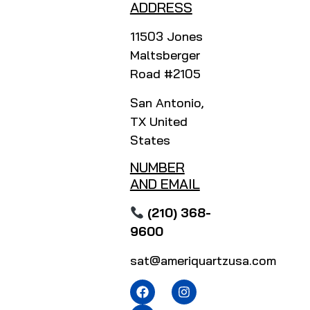
ADDRESS
11503 Jones
Maltsberger
Road #2105
San Antonio,
TX United
States
NUMBER
AND EMAIL
(210) 368-
9600
sat@ameriquartzusa.com