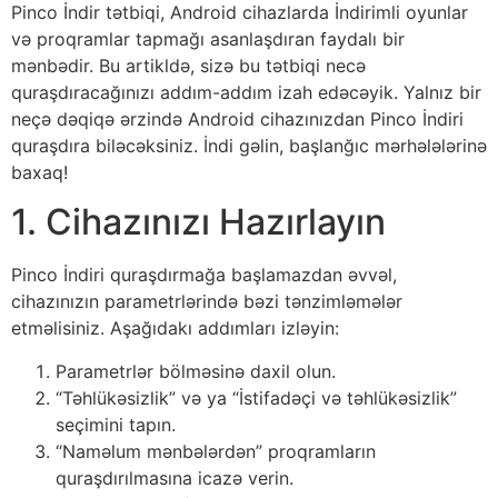
Pinco İndir tətbiqi, Android cihazlarda İndirimli oyunlar
və proqramlar tapmağı asanlaşdıran faydalı bir
mənbədir. Bu artikldə, sizə bu tətbiqi necə
quraşdıracağınızı addım-addım izah edəcəyik. Yalnız bir
neçə dəqiqə ərzində Android cihazınızdan Pinco İndiri
quraşdıra biləcəksiniz. İndi gəlin, başlanğıc mərhələlərinə
baxaq!
1. Cihazınızı Hazırlayın
Pinco İndiri quraşdırmağa başlamazdan əvvəl,
cihazınızın parametrlərində bəzi tənzimləmələr
etməlisiniz. Aşağıdakı addımları izləyin:
Parametrlər bölməsinə daxil olun.
“Təhlükəsizlik” və ya “İstifadəçi və təhlükəsizlik”
seçimini tapın.
“Naməlum mənbələrdən” proqramların
quraşdırılmasına icazə verin.