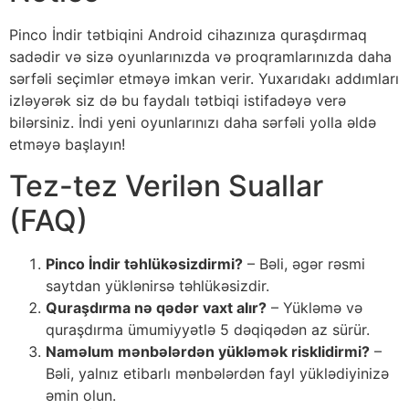
Pinco İndir tətbiqini Android cihazınıza quraşdırmaq
sadədir və sizə oyunlarınızda və proqramlarınızda daha
sərfəli seçimlər etməyə imkan verir. Yuxarıdakı addımları
izləyərək siz də bu faydalı tətbiqi istifadəyə verə
bilərsiniz. İndi yeni oyunlarınızı daha sərfəli yolla əldə
etməyə başlayın!
Tez-tez Verilən Suallar
(FAQ)
Pinco İndir təhlükəsizdirmi?
– Bəli, əgər rəsmi
saytdan yüklənirsə təhlükəsizdir.
Quraşdırma nə qədər vaxt alır?
– Yükləmə və
quraşdırma ümumiyyətlə 5 dəqiqədən az sürür.
Naməlum mənbələrdən yükləmək risklidirmi?
–
Bəli, yalnız etibarlı mənbələrdən fayl yüklədiyinizə
əmin olun.