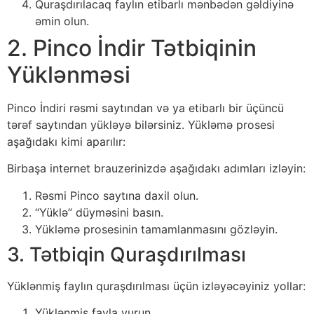
Quraşdırılacaq faylın etibarlı mənbədən gəldiyinə
əmin olun.
2. Pinco İndir Tətbiqinin
Yüklənməsi
Pinco İndiri rəsmi saytından və ya etibarlı bir üçüncü
tərəf saytından yükləyə bilərsiniz. Yükləmə prosesi
aşağıdakı kimi aparılır:
Birbaşa internet brauzerinizdə aşağıdakı adımları izləyin:
Rəsmi Pinco saytına daxil olun.
“Yüklə” düyməsini basın.
Yükləmə prosesinin tamamlanmasını gözləyin.
3. Tətbiqin Quraşdırılması
Yüklənmiş faylın quraşdırılması üçün izləyəcəyiniz yollar:
Yüklənmiş fayla vurun.