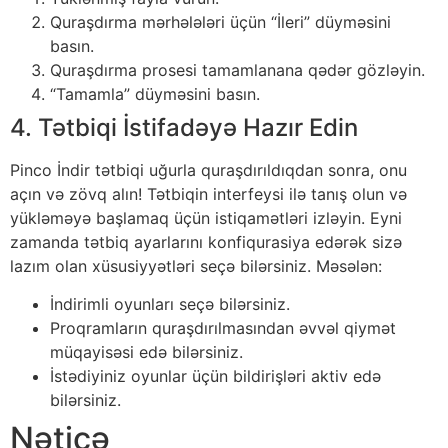
Quraşdırma mərhələləri üçün “İleri” düyməsini
basın.
Quraşdırma prosesi tamamlanana qədər gözləyin.
“Tamamla” düyməsini basın.
4. Tətbiqi İstifadəyə Hazır Edin
Pinco İndir tətbiqi uğurla quraşdırıldıqdan sonra, onu
açın və zövq alın! Tətbiqin interfeysi ilə tanış olun və
yükləməyə başlamaq üçün istiqamətləri izləyin. Eyni
zamanda tətbiq ayarlarını konfiqurasiya edərək sizə
lazım olan xüsusiyyətləri seçə bilərsiniz. Məsələn:
İndirimli oyunları seçə bilərsiniz.
Proqramların quraşdırılmasından əvvəl qiymət
müqayisəsi edə bilərsiniz.
İstədiyiniz oyunlar üçün bildirişləri aktiv edə
bilərsiniz.
Nəticə