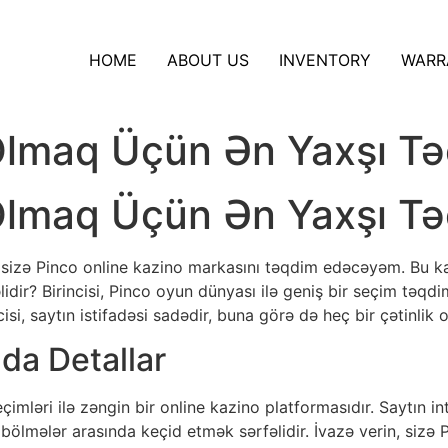
HOME
ABOUT US
INVENTORY
WARR
Olmaq Üçün Ən Yaxşı Tə
Olmaq Üçün Ən Yaxşı Tə
zə Pinco online kazino markasını təqdim edəcəyəm. Bu kaz
lidir? Birincisi, Pinco oyun dünyası ilə geniş bir seçim təqd
cisi, saytın istifadəsi sadədir, buna görə də heç bir çətinli
da Detallar
çimləri ilə zəngin bir online kazino platformasıdır. Saytın in
i bölmələr arasında keçid etmək sərfəlidir. İvazə verin, siz