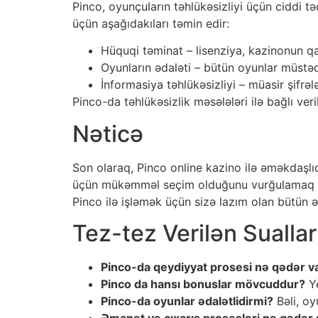
Pinco, oyunçuların təhlükəsizliyi üçün ciddi tə
üçün aşağıdakıları təmin edir:
Hüquqi təminat – lisenziya, kazinonun qan
Oyunların ədaləti – bütün oyunlar müstəqi
İnformasiya təhlükəsizliyi – müasir şifrəl
Pinco-da təhlükəsizlik məsələləri ilə bağlı ve
Nəticə
Son olaraq, Pinco online kazino ilə əməkdaşlıq
üçün mükəmməl seçim olduğunu vurğulamaq istər
Pinco ilə işləmək üçün sizə lazım olan bütün ə
Tez-tez Verilən Sualla
Pinco-da qeydiyyat prosesi nə qədər va
Pinco da hansı bonuslar mövcuddur?
Ye
Pinco-da oyunlar ədalətlidirmi?
Bəli, oy
Əmanət və çıxarış prosesləri nə qədər s