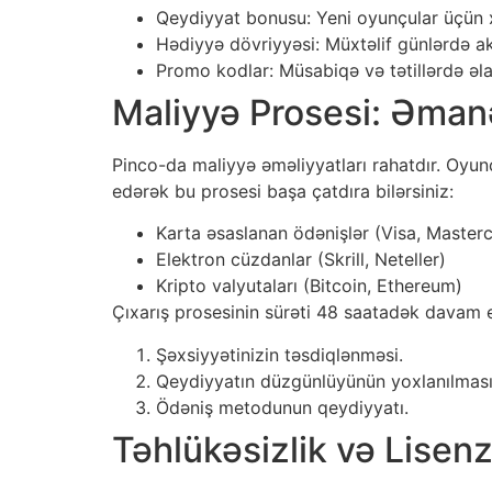
Qeydiyyat bonusu: Yeni oyunçular üçün 
Hədiyyə dövriyyəsi: Müxtəlif günlərdə ak
Promo kodlar: Müsabiqə və tətillərdə əlav
Maliyyə Prosesi: Əmanə
Pinco-da maliyyə əməliyyatları rahatdır. Oyunç
edərək bu prosesi başa çatdıra bilərsiniz:
Karta əsaslanan ödənişlər (Visa, Master
Elektron cüzdanlar (Skrill, Neteller)
Kripto valyutaları (Bitcoin, Ethereum)
Çıxarış prosesinin sürəti 48 saatadək davam e
Şəxsiyyətinizin təsdiqlənməsi.
Qeydiyyatın düzgünlüyünün yoxlanılması
Ödəniş metodunun qeydiyyatı.
Təhlükəsizlik və Lisenz