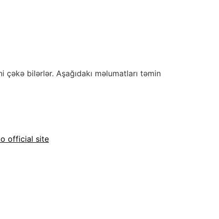
i çəkə bilərlər. Aşağıdakı məlumatları təmin
o official site