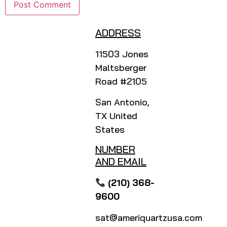
ADDRESS
11503 Jones
Maltsberger
Road #2105
San Antonio,
TX United
States
NUMBER
AND EMAIL
(210) 368-
9600
sat@ameriquartzusa.com