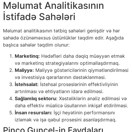
Məlumat Analitikasının
İstifadə Sahələri
Məlumat analitikasının tətbiq sahələri genişdir və hər
sahədə özünəməxsus üstünlüklər təqdim edir. Aşağıda
başlıca sahələr təqdim olunur:
Marketinq:
Hədəfləri daha dəqiq müəyyən etmək
və marketinq strategiyalarını optimallaşdırmaq.
Maliyyə:
Maliyyə göstəricilərinin qiymətləndirilməsi
və investisiya qərarlarının dəstəklənməsi.
İstehsalat:
İstehsal proseslərinin effektivliyinin
artırılması və ehtiyatların idarə edilməsi.
Sağlamlıq sektoru:
Xəstəliklərin analiz edilməsi və
daha effektiv müalicə üsullarının inkişaf etdirilməsi.
İnsan resursları:
İşçi heyətinin performansını
izləmək və işə qəbul prosesini asanlaşdırmaq.
Pinco Guncel-in Faydaları