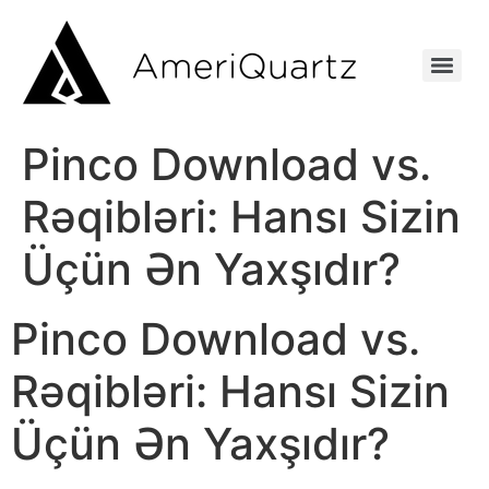
Pinco Download vs.
Rəqibləri: Hansı Sizin
Üçün Ən Yaxşıdır?
Pinco Download vs.
Rəqibləri: Hansı Sizin
Üçün Ən Yaxşıdır?