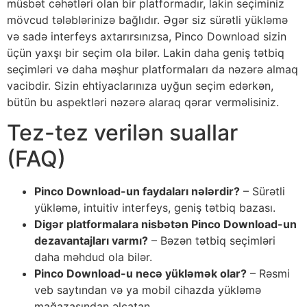
müsbət cəhətləri olan bir platformadır, lakin seçiminiz
mövcud tələblərinizə bağlıdır. Əgər siz sürətli yükləmə
və sadə interfeys axtarırsınızsa, Pinco Download sizin
üçün yaxşı bir seçim ola bilər. Lakin daha geniş tətbiq
seçimləri və daha məşhur platformaları da nəzərə almaq
vacibdir. Sizin ehtiyaclarınıza uyğun seçim edərkən,
bütün bu aspektləri nəzərə alaraq qərar verməlisiniz.
Tez-tez verilən suallar
(FAQ)
Pinco Download-un faydaları nələrdir?
– Sürətli
yükləmə, intuitiv interfeys, geniş tətbiq bazası.
Digər platformalara nisbətən Pinco Download-un
dezavantajları varmı?
– Bəzən tətbiq seçimləri
daha məhdud ola bilər.
Pinco Download-u necə yükləmək olar?
– Rəsmi
veb saytından və ya mobil cihazda yükləmə
mağazasından əlçatan.