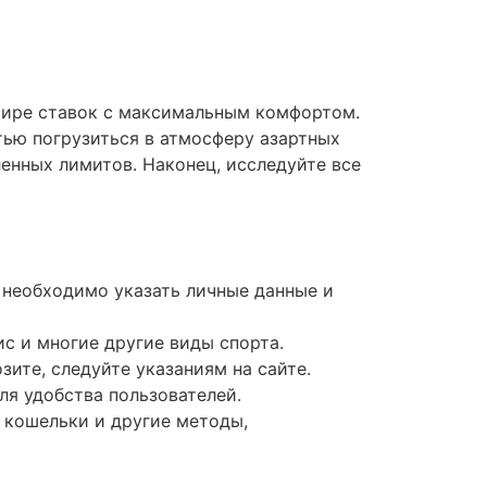
 мире ставок с максимальным комфортом.
тью погрузиться в атмосферу азартных
ленных лимитов. Наконец, исследуйте все
 необходимо указать личные данные и
ис и многие другие виды спорта.
ите, следуйте указаниям на сайте.
ля удобства пользователей.
 кошельки и другие методы,