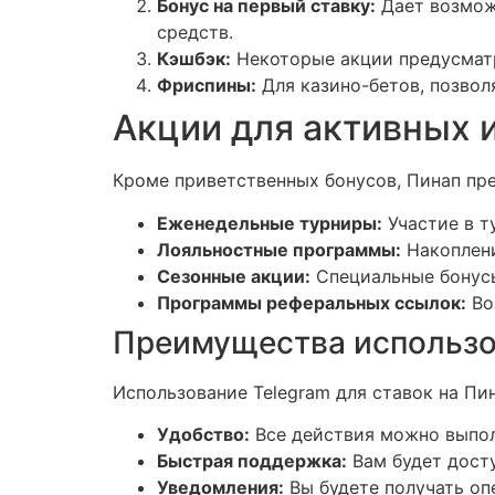
Бонус на первый ставку:
Дает возможн
средств.
Кэшбэк:
Некоторые акции предусматр
Фриспины:
Для казино-бетов, позвол
Акции для активных 
Кроме приветственных бонусов, Пинап пре
Еженедельные турниры:
Участие в т
Лояльностные программы:
Накоплени
Сезонные акции:
Специальные бонусы
Программы реферальных ссылок:
Во
Преимущества использов
Использование Telegram для ставок на Пи
Удобство:
Все действия можно выпол
Быстрая поддержка:
Вам будет досту
Уведомления:
Вы будете получать оп