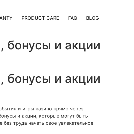
ANTY
PRODUCT CARE
FAQ
BLOG
, бонусы и акции
, бонусы и акции
обытия и игры казино прямо через
бонусы и акции, которые могут быть
 без труда начать своё увлекательное