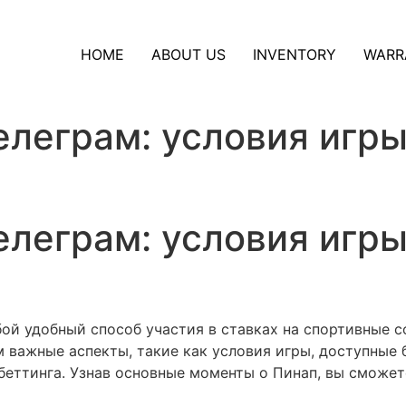
HOME
ABOUT US
INVENTORY
WARR
елеграм: условия игры
елеграм: условия игры
бой удобный способ участия в ставках на спортивные с
 важные аспекты, такие как условия игры, доступные 
беттинга. Узнав основные моменты о Пинап, вы сможете