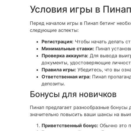
Условия игры в Пина
Перед началом игры в Пинап бетинг необ
следующие аспекты:
Регистрация:
Чтобы начать делать ст
Минимальные ставки:
Пинап установи
Проверка аккаунта:
Для вывода выигр
документы, удостоверяющие личност
Правила игры:
Убедитесь, что вы озн
Ответственная игра:
Пинап пропаганд
депозиты.
Бонусы для новичков
Пинап предлагает разнообразные бонусы д
значительно повысить ваши шансы на выи
Приветственный бонус:
Обычно это п