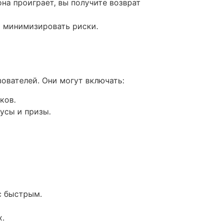
она проиграет, вы получите возврат
т минимизировать риски.
ователей. Они могут включать:
ков.
усы и призы.
с быстрым.
х.