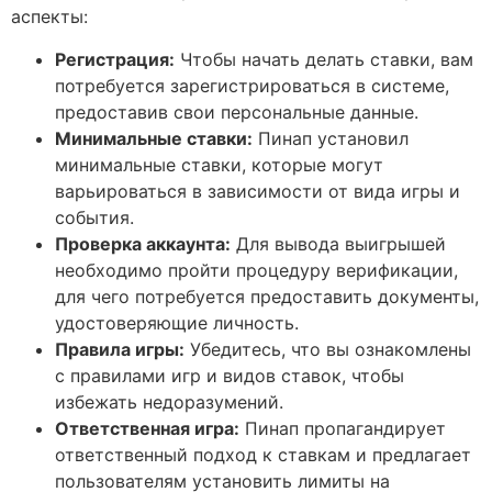
аспекты:
Регистрация:
Чтобы начать делать ставки, вам
потребуется зарегистрироваться в системе,
предоставив свои персональные данные.
Минимальные ставки:
Пинап установил
минимальные ставки, которые могут
варьироваться в зависимости от вида игры и
события.
Проверка аккаунта:
Для вывода выигрышей
необходимо пройти процедуру верификации,
для чего потребуется предоставить документы,
удостоверяющие личность.
Правила игры:
Убедитесь, что вы ознакомлены
с правилами игр и видов ставок, чтобы
избежать недоразумений.
Ответственная игра:
Пинап пропагандирует
ответственный подход к ставкам и предлагает
пользователям установить лимиты на