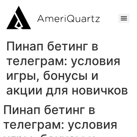
Пинап бетинг в
телеграм: условия
игры, бонусы и
акции для новичков
Пинап бетинг в
телеграм: условия