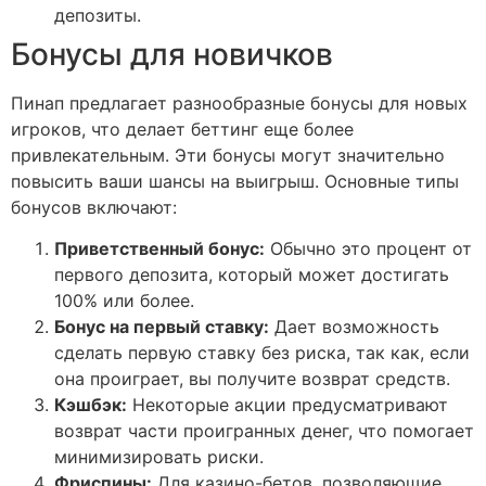
депозиты.
Бонусы для новичков
Пинап предлагает разнообразные бонусы для новых
игроков, что делает беттинг еще более
привлекательным. Эти бонусы могут значительно
повысить ваши шансы на выигрыш. Основные типы
бонусов включают:
Приветственный бонус:
Обычно это процент от
первого депозита, который может достигать
100% или более.
Бонус на первый ставку:
Дает возможность
сделать первую ставку без риска, так как, если
она проиграет, вы получите возврат средств.
Кэшбэк:
Некоторые акции предусматривают
возврат части проигранных денег, что помогает
минимизировать риски.
Фриспины:
Для казино-бетов, позволяющие