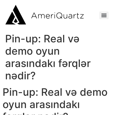
Pin-up: Real və
demo oyun
arasındakı fərqlər
nədir?
Pin-up: Real və demo
oyun arasındakı