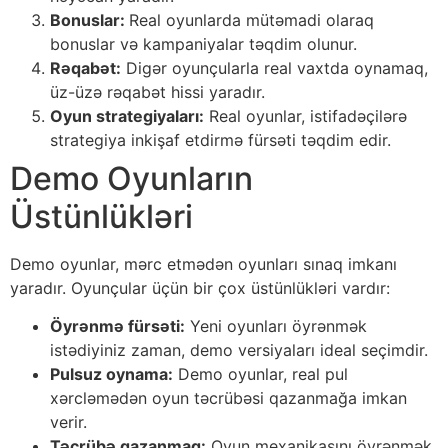
Bonuslar:
Real oyunlarda mütəmadi olaraq
bonuslar və kampaniyalar təqdim olunur.
Rəqabət:
Digər oyunçularla real vaxtda oynamaq,
üz-üzə rəqabət hissi yaradır.
Oyun strategiyaları:
Real oyunlar, istifadəçilərə
strategiya inkişaf etdirmə fürsəti təqdim edir.
Demo Oyunların
Üstünlükləri
Demo oyunlar, mərc etmədən oyunları sınaq imkanı
yaradır. Oyunçular üçün bir çox üstünlükləri vardır:
Öyrənmə fürsəti:
Yeni oyunları öyrənmək
istədiyiniz zaman, demo versiyaları ideal seçimdir.
Pulsuz oynama:
Demo oyunlar, real pul
xərcləmədən oyun təcrübəsi qazanmağa imkan
verir.
Təcrübə qazanmaq:
Oyun mexanikasını öyrənmək