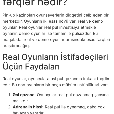
fərqlər nədir?
Pin-up kazinoları oyunsevərlərin diqqətini cəlb edən bir
mərkəzdir. Oyunların iki əsas növü var: real və demo
oyunlar. Real oyunlar real pul investisiya etməklə
oynanır, demo oyunlar isə tamamilə pulsuzdur. Bu
məqalədə, real və demo oyunlar arasındakı əsas fərqləri
araşdıracağıq.
Real Oyunların İstifadəçiləri
Üçün Faydaları
Real oyunlar, oyunçulara əsl pul qazanma imkanı təqdim
edir. Bu növ oyunların bir neçə mühüm üstünlükləri var:
Əsl qazanc:
Oyunçular real pul qazanmaq şansına
malikdir.
Adrenalin hissi:
Real pul ilə oynamaq, daha çox
həyəcan yaradır.