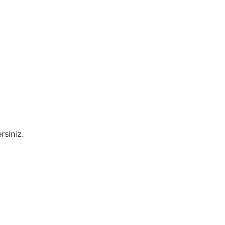
rsiniz.