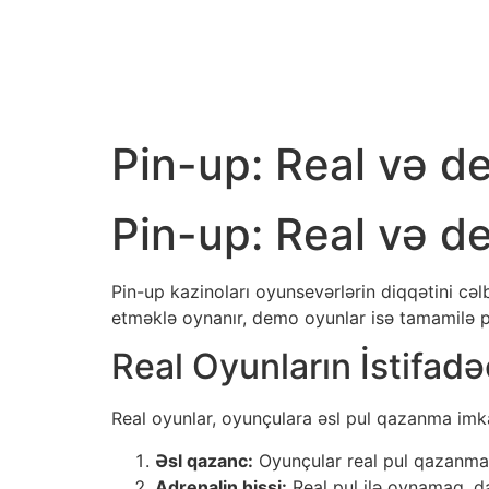
Pin-up: Real və d
Pin-up: Real və d
Pin-up kazinoları oyunsevərlərin diqqətini cəl
etməklə oynanır, demo oyunlar isə tamamilə p
Real Oyunların İstifadə
Real oyunlar, oyunçulara əsl pul qazanma imka
Əsl qazanc:
Oyunçular real pul qazanmaq
Adrenalin hissi:
Real pul ilə oynamaq, d