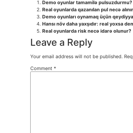
Demo oyunlar tamamilə pulsuzdurmu?
Real oyunlarda qazanılan pul necə alını
Demo oyunları oynamaq üçün qeydiyya
Hansı növ daha yaxşıdır: real yoxsa d
Real oyunlarda risk necə idarə olunur?
Leave a Reply
Your email address will not be published.
Req
Comment
*