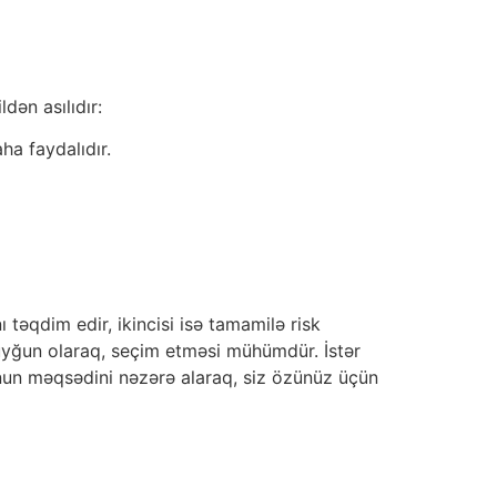
dən asılıdır:
a faydalıdır.
 təqdim edir, ikincisi isə tamamilə risk
uyğun olaraq, seçim etməsi mühümdür. İstər
yunun məqsədini nəzərə alaraq, siz özünüz üçün