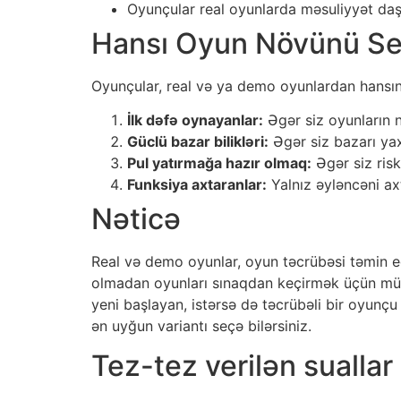
Oyunçular real oyunlarda məsuliyyət daş
Hansı Oyun Növünü Se
Oyunçular, real və ya demo oyunlardan hansını 
İlk dəfə oynayanlar:
Əgər siz oyunların 
Güclü bazar bilikləri:
Əgər siz bazarı yaxş
Pul yatırmağa hazır olmaq:
Əgər siz risk
Funksiya axtaranlar:
Yalnız əyləncəni axt
Nəticə
Real və demo oyunlar, oyun təcrübəsi təmin edə
olmadan oyunları sınaqdan keçirmək üçün mük
yeni başlayan, istərsə də təcrübəli bir oyunç
ən uyğun variantı seçə bilərsiniz.
Tez-tez verilən suallar