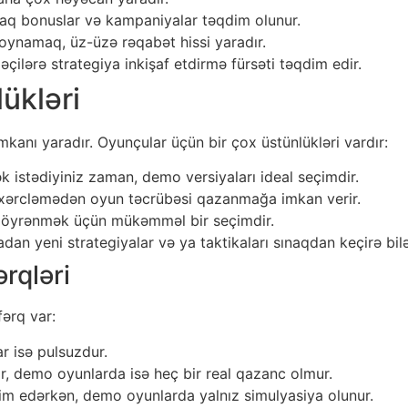
aq bonuslar və kampaniyalar təqdim olunur.
oynamaq, üz-üzə rəqabət hissi yaradır.
əçilərə strategiya inkişaf etdirmə fürsəti təqdim edir.
ükləri
anı yaradır. Oyunçular üçün bir çox üstünlükləri vardır:
 istədiyiniz zaman, demo versiyaları ideal seçimdir.
 xərcləmədən oyun təcrübəsi qazanmağa imkan verir.
 öyrənmək üçün mükəmməl bir seçimdir.
dan yeni strategiyalar və ya taktikaları sınaqdan keçirə bilə
rqləri
ərq var:
r isə pulsuzdur.
r, demo oyunlarda isə heç bir real qazanc olmur.
dim edərkən, demo oyunlarda yalnız simulyasiya olunur.