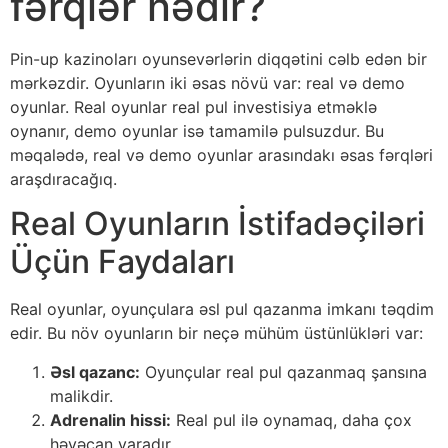
fərqlər nədir?
Pin-up kazinoları oyunsevərlərin diqqətini cəlb edən bir
mərkəzdir. Oyunların iki əsas növü var: real və demo
oyunlar. Real oyunlar real pul investisiya etməklə
oynanır, demo oyunlar isə tamamilə pulsuzdur. Bu
məqalədə, real və demo oyunlar arasındakı əsas fərqləri
araşdıracağıq.
Real Oyunların İstifadəçiləri
Üçün Faydaları
Real oyunlar, oyunçulara əsl pul qazanma imkanı təqdim
edir. Bu növ oyunların bir neçə mühüm üstünlükləri var:
Əsl qazanc:
Oyunçular real pul qazanmaq şansına
malikdir.
Adrenalin hissi:
Real pul ilə oynamaq, daha çox
həyəcan yaradır.