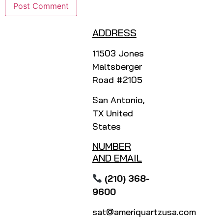
ADDRESS
11503 Jones
Maltsberger
Road #2105
San Antonio,
TX United
States
NUMBER
AND EMAIL
(210) 368-
9600
sat@ameriquartzusa.com