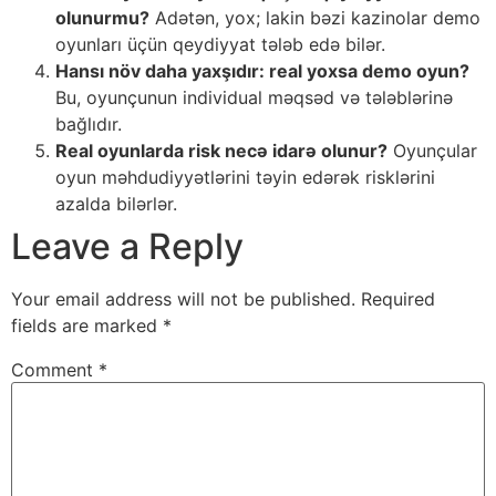
olunurmu?
Adətən, yox; lakin bəzi kazinolar demo
oyunları üçün qeydiyyat tələb edə bilər.
Hansı növ daha yaxşıdır: real yoxsa demo oyun?
Bu, oyunçunun individual məqsəd və tələblərinə
bağlıdır.
Real oyunlarda risk necə idarə olunur?
Oyunçular
oyun məhdudiyyətlərini təyin edərək risklərini
azalda bilərlər.
Leave a Reply
Your email address will not be published.
Required
fields are marked
*
Comment
*