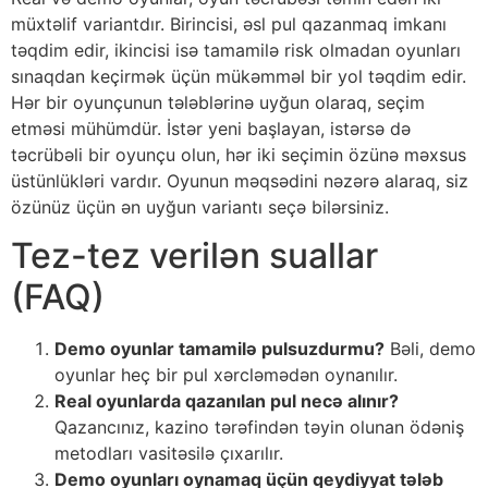
müxtəlif variantdır. Birincisi, əsl pul qazanmaq imkanı
təqdim edir, ikincisi isə tamamilə risk olmadan oyunları
sınaqdan keçirmək üçün mükəmməl bir yol təqdim edir.
Hər bir oyunçunun tələblərinə uyğun olaraq, seçim
etməsi mühümdür. İstər yeni başlayan, istərsə də
təcrübəli bir oyunçu olun, hər iki seçimin özünə məxsus
üstünlükləri vardır. Oyunun məqsədini nəzərə alaraq, siz
özünüz üçün ən uyğun variantı seçə bilərsiniz.
Tez-tez verilən suallar
(FAQ)
Demo oyunlar tamamilə pulsuzdurmu?
Bəli, demo
oyunlar heç bir pul xərcləmədən oynanılır.
Real oyunlarda qazanılan pul necə alınır?
Qazancınız, kazino tərəfindən təyin olunan ödəniş
metodları vasitəsilə çıxarılır.
Demo oyunları oynamaq üçün qeydiyyat tələb