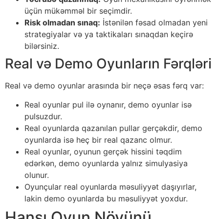
üçün mükəmməl bir seçimdir.
Risk olmadan sınaq:
İstənilən fəsad olmadan yeni
strategiyalar və ya taktikaları sınaqdan keçirə
bilərsiniz.
Real və Demo Oyunların Fərqləri
Real və demo oyunlar arasında bir neçə əsas fərq var:
Real oyunlar pul ilə oynanır, demo oyunlar isə
pulsuzdur.
Real oyunlarda qazanılan pullar gerçəkdir, demo
oyunlarda isə heç bir real qazanc olmur.
Real oyunlar, oyunun gerçək hissini təqdim
edərkən, demo oyunlarda yalnız simulyasiya
olunur.
Oyunçular real oyunlarda məsuliyyət daşıyırlar,
lakin demo oyunlarda bu məsuliyyət yoxdur.
Hansı Oyun Növünü