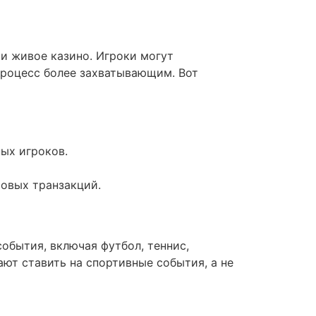
 и живое казино. Игроки могут
процесс более захватывающим. Вот
ых игроков.
овых транзакций.
обытия, включая футбол, теннис,
ют ставить на спортивные события, а не