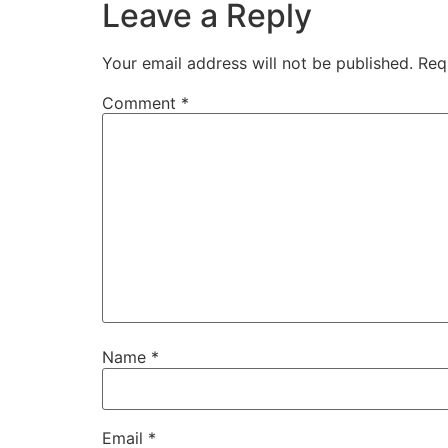
Leave a Reply
Your email address will not be published.
Req
Comment
*
Name
*
Email
*