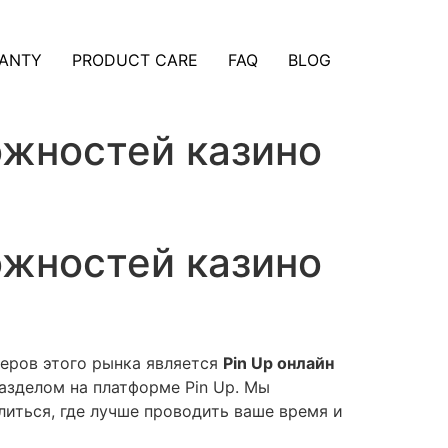
ANTY
PRODUCT CARE
FAQ
BLOG
ожностей казино
ожностей казино
деров этого рынка является
Pin Up онлайн
разделом на платформе Pin Up. Мы
иться, где лучше проводить ваше время и