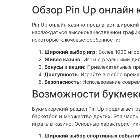
Обзор Pin Up онлайн 
Pin Up онлайн казино предлагает широкий
наслаждаться высококачественной график
некоторые ключевые особенности:
Широкий выбор игр:
Более 1000 игро
Живое казино:
Игры с реальными дил
Бонусы и акции:
Привлекательные при
Доступность:
Играйте в любое время 
Безопасность:
Использование соврем
Возможности букмек
Букмекерский раздел Pin Up предлагает р
баскетбол и множество других. Эта часть
играть в казино. Основные характеристик
Широкий выбор спортивных событий