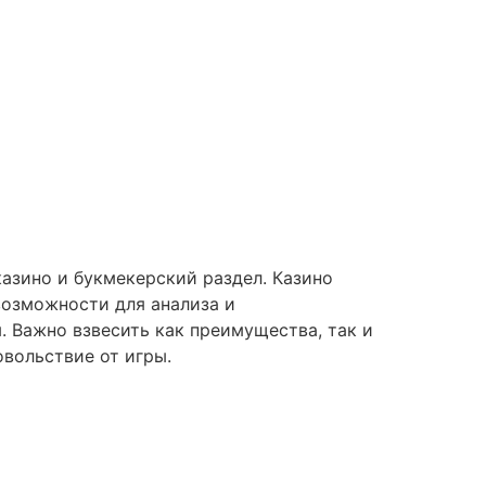
казино и букмекерский раздел. Казино
возможности для анализа и
. Важно взвесить как преимущества, так и
вольствие от игры.