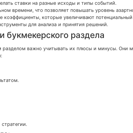
лать ставки на разные исходы и типы событий.
ьном времени, что позволяет повышать уровень азартн
е коэффициенты, которые увеличивают потенциальный
струменты для анализа и принятия решений.
и букмекерского раздела
 разделом важно учитывать их плюсы и минусы. Они м
:
льтатом.
 стратегии.