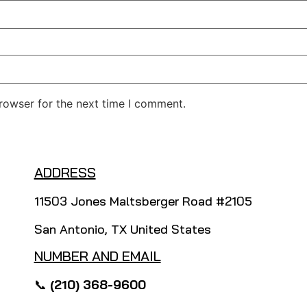
rowser for the next time I comment.
ADDRESS
11503 Jones Maltsberger Road #2105
San Antonio, TX United States
NUMBER AND EMAIL
📞
(210) 368-9600