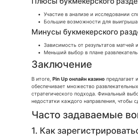
Плюсы букмекерского разде
Участие в анализе и исследовании с
Большие возможности для выигрыша 
Минусы букмекерского разд
Зависимость от результатов матчей 
Меньший выбор в плане развлекател
Заключение
В итоге,
Pin Up онлайн казино
предлагает и
обеспечивает множество развлекательных 
стратегического подхода. Финальный выбо
недостатки каждого направления, чтобы с
Часто задаваемые во
1. Как зарегистрировать