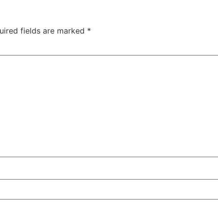
uired fields are marked
*