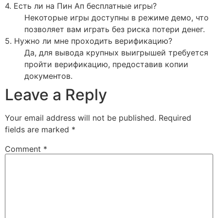
4. Есть ли на Пин Ап бесплатные игры?
Некоторые игры доступны в режиме демо, что
позволяет вам играть без риска потери денег.
5. Нужно ли мне проходить верификацию?
Да, для вывода крупных выигрышей требуется
пройти верификацию, предоставив копии
документов.
Leave a Reply
Your email address will not be published.
Required
fields are marked
*
Comment
*