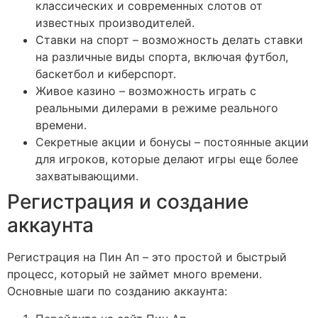
классических и современных слотов от
известных производителей.
Ставки на спорт – возможность делать ставки
на различные виды спорта, включая футбол,
баскетбол и киберспорт.
Живое казино – возможность играть с
реальными дилерами в режиме реального
времени.
Секретные акции и бонусы – постоянные акции
для игроков, которые делают игры еще более
захватывающими.
Регистрация и создание
аккаунта
Регистрация на Пин Ап – это простой и быстрый
процесс, который не займет много времени.
Основные шаги по созданию аккаунта: