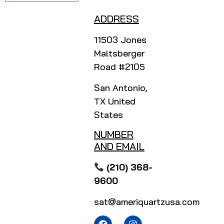
ADDRESS
11503 Jones
Maltsberger
Road #2105
San Antonio,
TX United
States
NUMBER
AND EMAIL
(210) 368-
9600
sat@ameriquartzusa.com