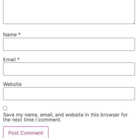
Name
*
Email
*
Website
Save my name, email, and website in this browser for
the next time I comment.