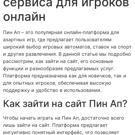
сервиса для игроков
онлайн
Пин Ап – это популярная онлайн-платформа для
азартных игр, где предлагает пользователям
широкий выбор игровых автоматов, ставок на спорт
и другие развлечения. В данной статье мы подробно
рассмотрим, как зайти на сайт, его основные
функции и разнообразие предлагаемых услуг.
Платформа предназначена как для новичков, так и
для опытных игроков, обеспечивая высокую
поддержку и удобство в использовании.
Как зайти на сайт Пин Ап?
Чтобы начать играть на Пин Ап, достаточно всего
лишь зайти на сайт. Платформа предлагает
интуитивно понятный интерфейс, что позволяет