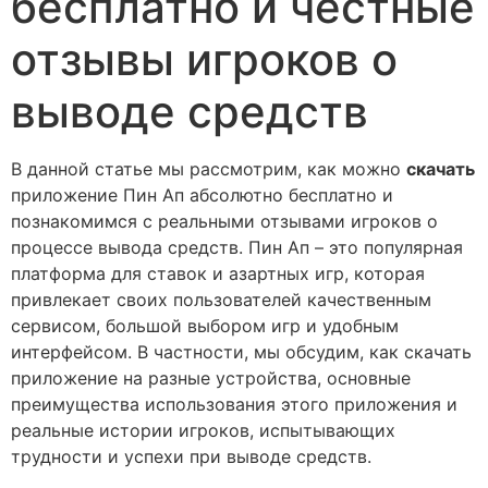
бесплатно и честные
отзывы игроков о
выводе средств
В данной статье мы рассмотрим, как можно
скачать
приложение Пин Ап абсолютно бесплатно и
познакомимся с реальными отзывами игроков о
процессе вывода средств. Пин Ап – это популярная
платформа для ставок и азартных игр, которая
привлекает своих пользователей качественным
сервисом, большой выбором игр и удобным
интерфейсом. В частности, мы обсудим, как скачать
приложение на разные устройства, основные
преимущества использования этого приложения и
реальные истории игроков, испытывающих
трудности и успехи при выводе средств.