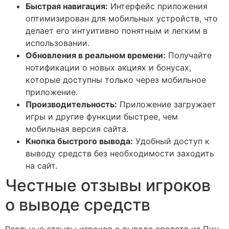
Быстрая навигация:
Интерфейс приложения
оптимизирован для мобильных устройств, что
делает его интуитивно понятным и легким в
использовании.
Обновления в реальном времени:
Получайте
нотификации о новых акциях и бонусах,
которые доступны только через мобильное
приложение.
Производительность:
Приложение загружает
игры и другие функции быстрее, чем
мобильная версия сайта.
Кнопка быстрого вывода:
Удобный доступ к
выводу средств без необходимости заходить
на сайт.
Честные отзывы игроков
о выводе средств
Реальные отзывы игроков о выводе средств из Пин