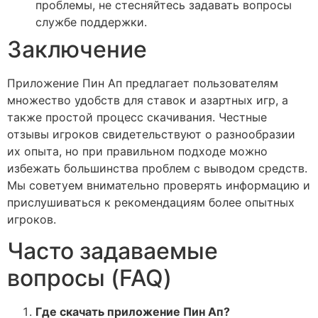
проблемы, не стесняйтесь задавать вопросы
службе поддержки.
Заключение
Приложение Пин Ап предлагает пользователям
множество удобств для ставок и азартных игр, а
также простой процесс скачивания. Честные
отзывы игроков свидетельствуют о разнообразии
их опыта, но при правильном подходе можно
избежать большинства проблем с выводом средств.
Мы советуем внимательно проверять информацию и
прислушиваться к рекомендациям более опытных
игроков.
Часто задаваемые
вопросы (FAQ)
Где скачать приложение Пин Ап?