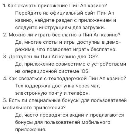
1. Как скачать приложение Пин Ап казино?
Перейдите на официальный сайт Пин Ап
казино, найдите раздел с приложением и
следуйте инструкциям для загрузки.
2. Можно ли играть бесплатно в Пин Ап казино?
Да, многие слоты и игры доступны в демо-
режиме, что позволяет играть бесплатно.
3. Доступен ли Пин Ап казино для iOS?
Да, приложение совместимо с устройствами
на операционной системе iOS.
4. Как связаться с техподдержкой Пин Ап казино?
Техподдержка доступна через чат,
электронную почту и телефон.
5. Есть ли специальные бонусы для пользователей
мобильного приложения?
Да, часто проводятся акции и предлагаются
бонусы для пользователей мобильного
приложения.