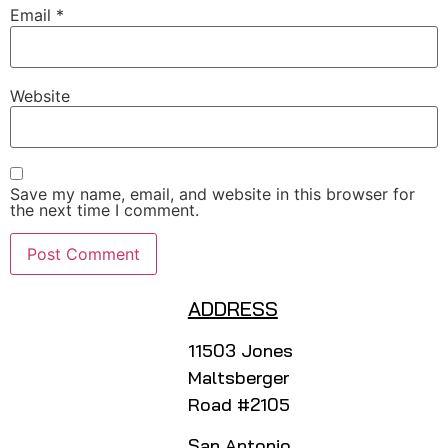
Email
*
Website
Save my name, email, and website in this browser for
the next time I comment.
ADDRESS
11503 Jones
Maltsberger
Road #2105
San Antonio,