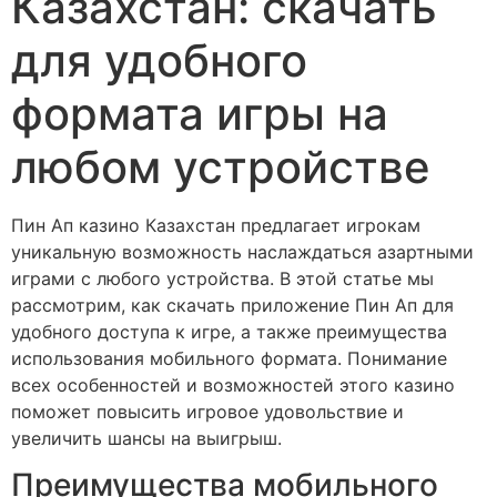
Казахстан: скачать
для удобного
формата игры на
любом устройстве
Пин Ап казино Казахстан предлагает игрокам
уникальную возможность наслаждаться азартными
играми с любого устройства. В этой статье мы
рассмотрим, как скачать приложение Пин Ап для
удобного доступа к игре, а также преимущества
использования мобильного формата. Понимание
всех особенностей и возможностей этого казино
поможет повысить игровое удовольствие и
увеличить шансы на выигрыш.
Преимущества мобильного