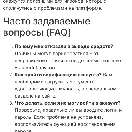
окажутся полезными для игроков, которые
столкнулись с проблемами на платформе.
Часто задаваемые
вопросы (FAQ)
Почему мне отказали в выводе средств?
Причины могут варьироваться – от
неправильных реквизитов до невыполненных
условий бонусов.
Как пройти верификацию аккаунта?
Вам
необходимо загрузить документы,
удостоверяющие личность, в специальном
разделе на сайте.
Что делать, если я не могу войти в аккаунт?
Проверьте, правильно ли вы вводите логин и
пароль. Если проблема не устранена,
воспользуйтесь функцией восстановления
пароля.