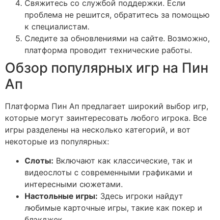
Свяжитесь со службой поддержки. Если
проблема не решится, обратитесь за помощью
к специалистам.
Следите за обновлениями на сайте. Возможно,
платформа проводит технические работы.
Обзор популярных игр на Пин
Ап
Платформа Пин Ап предлагает широкий выбор игр,
которые могут заинтересовать любого игрока. Все
игры разделены на несколько категорий, и вот
некоторые из популярных:
Слоты:
Включают как классические, так и
видеослоты с современными графиками и
интересными сюжетами.
Настольные игры:
Здесь игроки найдут
любимые карточные игры, такие как покер и
блэкджек.