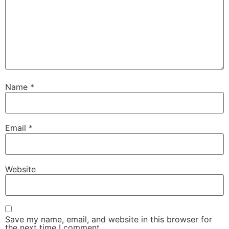
Name
*
Email
*
Website
Save my name, email, and website in this browser for
the next time I comment.