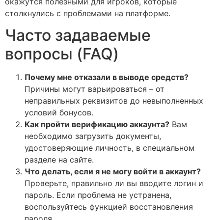
окажутся полезными для игроков, которые
столкнулись с проблемами на платформе.
Часто задаваемые
вопросы (FAQ)
Почему мне отказали в выводе средств?
Причины могут варьироваться – от
неправильных реквизитов до невыполненных
условий бонусов.
Как пройти верификацию аккаунта?
Вам
необходимо загрузить документы,
удостоверяющие личность, в специальном
разделе на сайте.
Что делать, если я не могу войти в аккаунт?
Проверьте, правильно ли вы вводите логин и
пароль. Если проблема не устранена,
воспользуйтесь функцией восстановления
пароля.