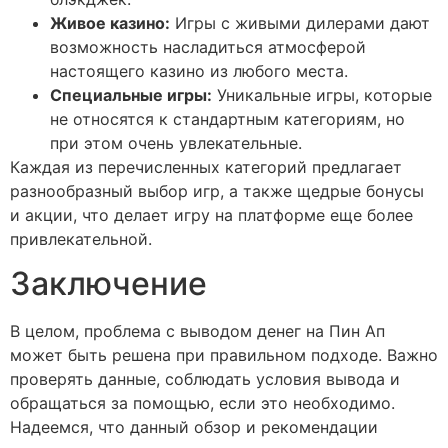
Живое казино:
Игры с живыми дилерами дают
возможность насладиться атмосферой
настоящего казино из любого места.
Специальные игры:
Уникальные игры, которые
не относятся к стандартным категориям, но
при этом очень увлекательные.
Каждая из перечисленных категорий предлагает
разнообразный выбор игр, а также щедрые бонусы
и акции, что делает игру на платформе еще более
привлекательной.
Заключение
В целом, проблема с выводом денег на Пин Ап
может быть решена при правильном подходе. Важно
проверять данные, соблюдать условия вывода и
обращаться за помощью, если это необходимо.
Надеемся, что данный обзор и рекомендации