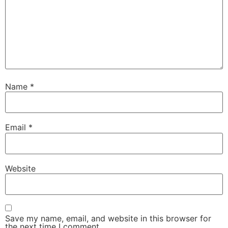
Name
*
Email
*
Website
Save my name, email, and website in this browser for
the next time I comment.