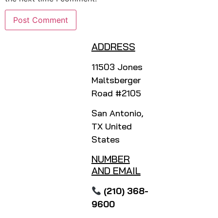
ADDRESS
11503 Jones
Maltsberger
Road #2105
San Antonio,
TX United
States
NUMBER
AND EMAIL
(210) 368-
9600